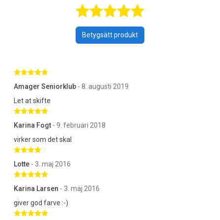
Betygsatt 4,8 a
Betygsätt produkt
Betygsatt 5 av 5 stjärnor
Amager Seniorklub
- 8. augusti 2019
Let at skifte
Betygsatt 5 av 5 stjärnor
Karina Fogt
- 9. februari 2018
virker som det skal
Betygsatt 4 av 5 stjärnor
Lotte
- 3. maj 2016
Betygsatt 5 av 5 stjärnor
Karina Larsen
- 3. maj 2016
giver god farve :-)
Betygsatt 5 av 5 stjärnor