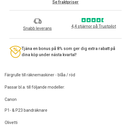
Se fraktpriser
4,4 stjärnor på Trustpilot
Snabb leverans
Tjäna en bonus på 8% som ger dig extra rabatt på
dina köp under nästa kvartal!
Färgrulle till räknemaskiner - blåa / röd
Passar bl.a. till följande modeller:
Canon
P1- & P23 bandräknare
Olivetti