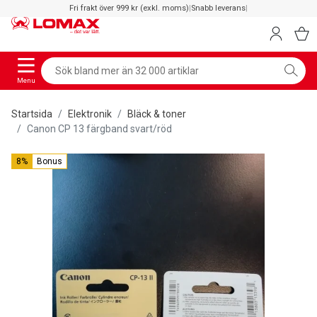
Fri frakt över 999 kr (exkl. moms)
|
Snabb leverans
|
Menu
Startsida
Elektronik
Bläck & toner
Canon CP 13 färgband svart/röd
8%
Bonus