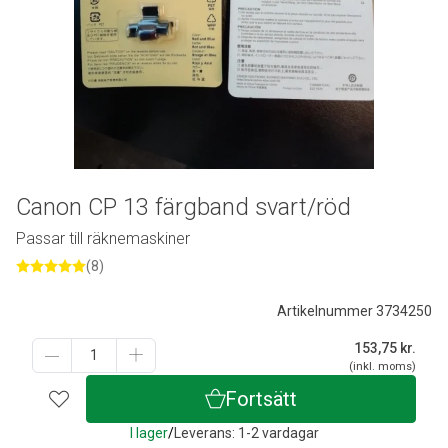
Canon CP 13 färgband svart/röd
Passar till räknemaskiner
(8)
Artikelnummer 3734250
153,75
kr.
(inkl. moms)
Fortsätt
I lager
/
Leverans: 1-2 vardagar