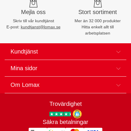
Mejla oss
Stort sortiment
Skriv till vår kundtjänst
Mer än 32 000 produkter
E-post:
kundtjanst@lomax.se
Hitta enkelt allt till
arbetsplatsen
Kundtjänst
Mina sidor
Om Lomax
Trovärdighet
Säkra betalningar
Trygg E-handel