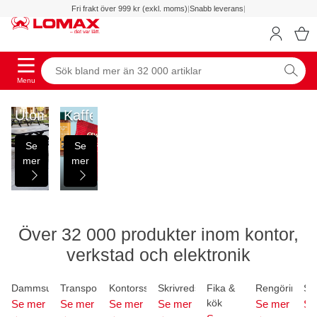
Fri frakt över 999 kr (exkl. moms)
|
Snabb leverans
|
Menu
Utomhus
Kaffe
Se
Se
mer
mer
Över 32 000 produkter inom kontor,
verkstad och elektronik
Dammsugare
Transportutrustning
Kontorsstolar
Skrivredskap
Fika &
Rengöring
Skr
kök
Se mer
Se mer
Se mer
Se mer
Se mer
Se