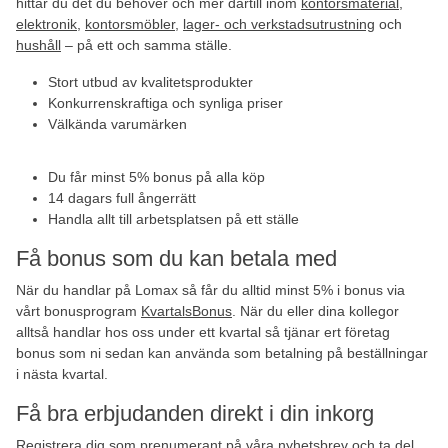
hittar du det du behöver och mer därtill inom
kontorsmaterial
,
elektronik
,
kontorsmöbler
,
lager- och verkstadsutrustning
och
hushåll
– på ett och samma ställe.
Stort utbud av kvalitetsprodukter
Konkurrenskraftiga och synliga priser
Välkända varumärken
Du får minst 5% bonus på alla köp
14 dagars full ångerrätt
Handla allt till arbetsplatsen på ett ställe
Få bonus som du kan betala med
När du handlar på Lomax så får du alltid minst 5% i bonus via
vårt bonusprogram
KvartalsBonus
. När du eller dina kollegor
alltså handlar hos oss under ett kvartal så tjänar ert företag
bonus som ni sedan kan använda som betalning på beställningar
i nästa kvartal.
Få bra erbjudanden direkt i din inkorg
Registrera dig som prenumerant på våra
nyhetsbrev
och ta del