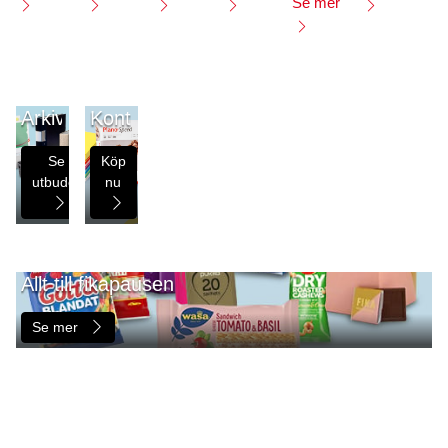
Se mer
Arkivering
Kontorsmaterial
Se
Köp
utbudet
nu
Allt till fikapausen
Se mer