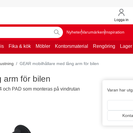
Logga in
Nyheter
Varumärken
Inspiration
is
Fika & kök
Möbler
Kontorsmaterial
Rengöring
Lager
rustning
GEAR mobilhållare med lång arm för bilen
arm för bilen
P4 och PAD som monteras på vindrutan
Varan har utgå
Kontak