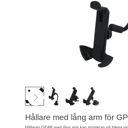
Hållare med lång arm för G
Hållaren GEAR med lång arm kan monteras på bilens vind