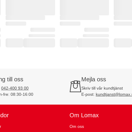
ng till oss
Mejla oss
:
042-400 93 00
Skriv till vår kundtjänst
-fre: 08:30-16:00
E-post:
kundtjanst@lomax.
idor
Om Lomax
r
Om oss