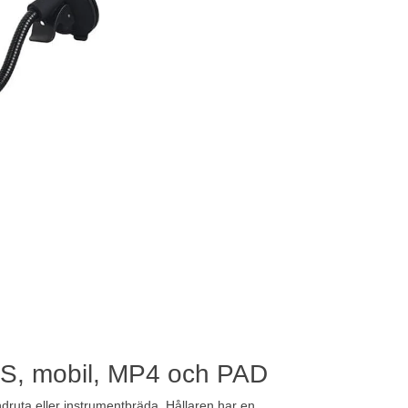
PS, mobil, MP4 och PAD
ruta eller instrumentbräda. Hållaren har en