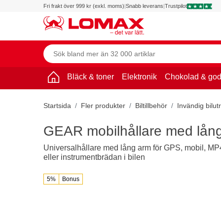
Fri frakt över 999 kr (exkl. moms)
|
Snabb leverans
|
Trustpilot
Bläck & toner
Elektronik
Chokolad & god
Startsida
Fler produkter
Biltillbehör
Invändig bilut
GEAR mobilhållare med lång 
Universalhållare med lång arm för GPS, mobil, M
eller instrumentbrädan i bilen
5%
Bonus