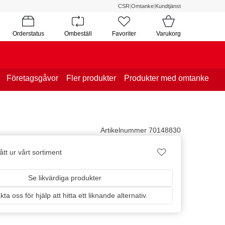
CSR
|
Omtanke
|
Kundtjänst
Orderstatus
Ombeställ
Favoriter
Varukorg
Företagsgåvor
Fler produkter
Produkter med omtanke
Artikelnummer 70148830
tt ur vårt sortiment
Se likvärdiga produkter
ta oss för hjälp att hitta ett liknande alternativ.