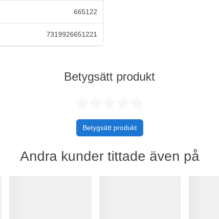
665122
7319926651221
Betygsätt produkt
Betygsatt 0 
Betygsätt produkt
Andra kunder tittade även på