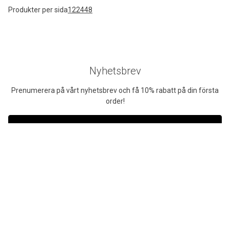
Produkter per sida
12
24
48
Nyhetsbrev
Prenumerera på vårt nyhetsbrev och få 10% rabatt på din första
order!
Prenumerera
Företag exkl. moms
Privatperson inkl. moms
Fri frakt
Ring till oss
Vid köp över 999 kr
Tel:
042-400 93 00