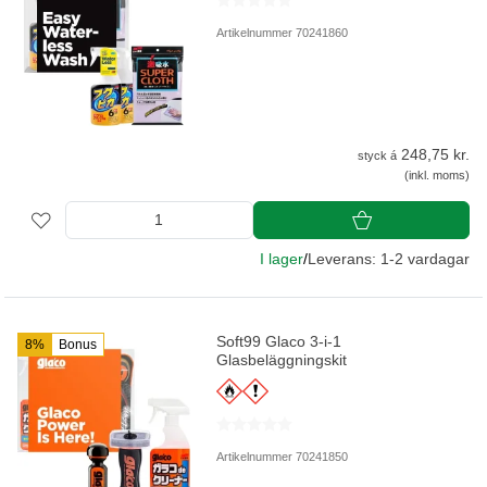
Artikelnummer 70241860
248,75 kr.
styck á
(inkl. moms)
I lager
/
Leverans: 1-2 vardagar
Soft99 Glaco 3-i-1
8%
Bonus
Glasbeläggningskit
Artikelnummer 70241850