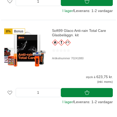
I lager
/
Leverans: 1-2 vardagar
Soft99 Glaco Anti-rain Total Care
8%
Bonus
Glasbeläggn. kit
Artikelnummer 70241880
623,75 kr.
styck á
(inkl. moms)
I lager
/
Leverans: 1-2 vardagar