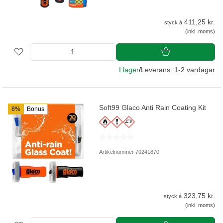
411,25 kr.
styck á
(inkl. moms)
I lager
/
Leverans: 1-2 vardagar
Soft99 Glaco Anti Rain Coating Kit
8%
Bonus
Artikelnummer 70241870
323,75 kr.
styck á
(inkl. moms)