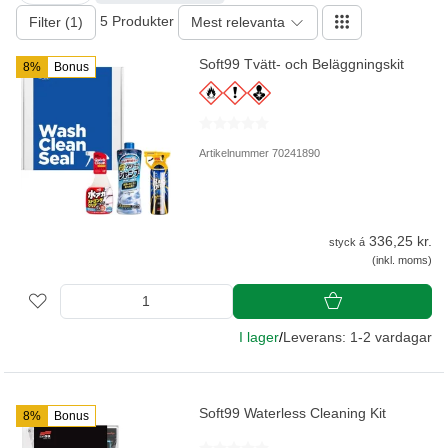
5 Produkter
Filter (1)
Mest relevanta
Soft99 Tvätt- och Beläggningskit
8%
Bonus
Artikelnummer 70241890
336,25 kr.
styck á
(inkl. moms)
I lager
/
Leverans: 1-2 vardagar
Soft99 Waterless Cleaning Kit
8%
Bonus