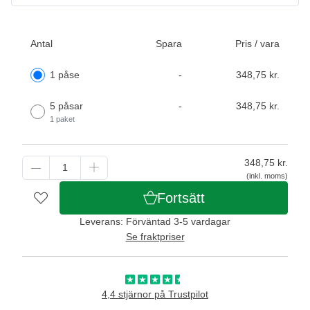
Antal
Spara
Pris / vara
1 påse
-
348,75 kr.
5 påsar
-
348,75 kr.
1 paket
348,75
kr.
(inkl. moms)
Fortsätt
Leverans: Förväntad 3-5 vardagar
Se fraktpriser
4,4 stjärnor på Trustpilot