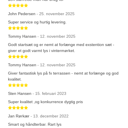
Betygsatt 5 av 5 stjärnor
John Pedersen
- 25. november 2025
Super service og hurtig levering.
Betygsatt 5 av 5 stjärnor
Tommy Hansen
- 12. november 2025
Godt startsæt og er nemt at forlænge med exstention sæt -
giver et godt varmt lys i vintermørket.
Betygsatt 5 av 5 stjärnor
Tommy Hansen
- 12. november 2025
Giver fantastisk lys på fx terrassen - nemt at forlænge og god
kvalitet.
Betygsatt 5 av 5 stjärnor
Sten Hansen
- 15. februari 2023
Super kvalitet ,og konkurrence dygtig pris
Betygsatt 5 av 5 stjärnor
Jan Rørkær
- 13. december 2022
Smart og håndterbar. Rart lys