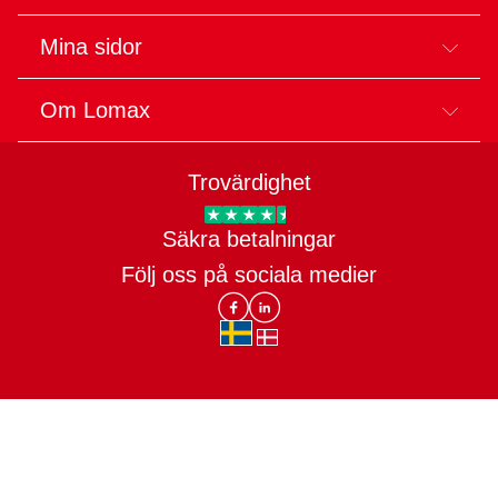
Mina sidor
Om Lomax
Trovärdighet
Trygg E-handel
Säkra betalningar
Följ oss på sociala medier
Lomax DK Facebook
Lomax SE LinkIn
sv-SE
da-DK