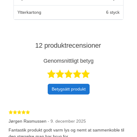
Ytterkartong
6 styck
12 produktrecensioner
Genomsnittligt betyg
Betygsatt 4,8 a
Betygsätt produkt
Betygsatt 5 av 5 stjärnor
Jørgen Rasmussen
- 9. december 2025
Fantastik produkt godt varm lys og nemt at sammenkoble til
den størrelse man har brug for