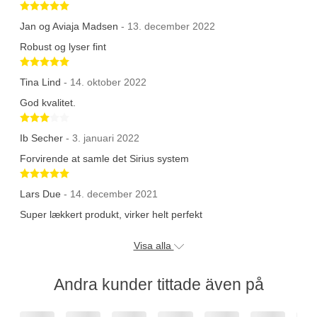
Betygsatt 5 av 5 stjärnor
Jan og Aviaja Madsen
- 13. december 2022
Robust og lyser fint
Betygsatt 5 av 5 stjärnor
Tina Lind
- 14. oktober 2022
God kvalitet.
Betygsatt 3 av 5 stjärnor
Ib Secher
- 3. januari 2022
Forvirende at samle det Sirius system
Betygsatt 5 av 5 stjärnor
Lars Due
- 14. december 2021
Super lækkert produkt, virker helt perfekt
Visa alla
Andra kunder tittade även på