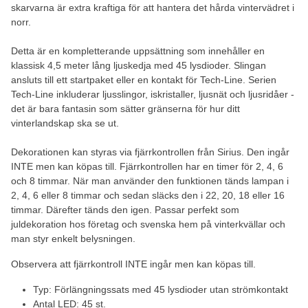
skarvarna är extra kraftiga för att hantera det hårda vintervädret i
norr.
Detta är en kompletterande uppsättning som innehåller en
klassisk 4,5 meter lång ljuskedja med 45 lysdioder. Slingan
ansluts till ett startpaket eller en kontakt för Tech-Line. Serien
Tech-Line inkluderar ljusslingor, iskristaller, ljusnät och ljusridåer -
det är bara fantasin som sätter gränserna för hur ditt
vinterlandskap ska se ut.
Dekorationen kan styras via fjärrkontrollen från Sirius. Den ingår
INTE men kan köpas till. Fjärrkontrollen har en timer för 2, 4, 6
och 8 timmar. När man använder den funktionen tänds lampan i
2, 4, 6 eller 8 timmar och sedan släcks den i 22, 20, 18 eller 16
timmar. Därefter tänds den igen. Passar perfekt som
juldekoration hos företag och svenska hem på vinterkvällar och
man styr enkelt belysningen.
Observera att fjärrkontroll INTE ingår men kan köpas till.
Typ: Förlängningssats med 45 lysdioder utan strömkontakt
Antal LED: 45 st.