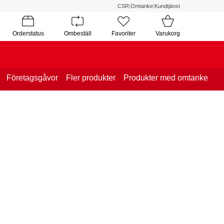
CSR
|
Omtanke
|
Kundtjänst
Orderstatus
Ombeställ
Favoriter
Varukorg
Företagsgåvor
Fler produkter
Produkter med omtanke