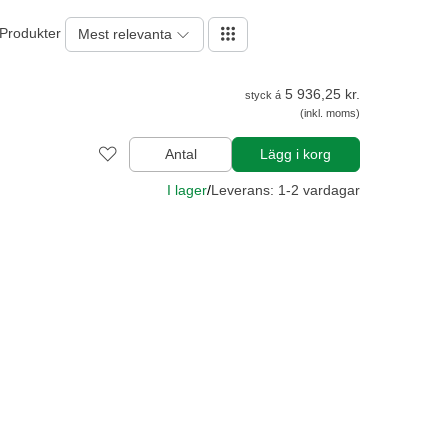
 Produkter
Mest relevanta
5 936,25 kr.
styck á
(inkl. moms)
Antal
Lägg i korg
I lager
/
Leverans: 1-2 vardagar