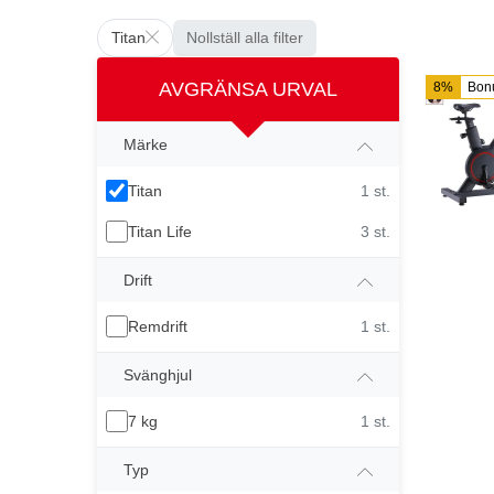
Titan
Nollställ alla filter
AVGRÄNSA URVAL
8%
Bon
Märke
Titan
1 st.
Titan Life
3 st.
Drift
Remdrift
1 st.
Svänghjul
7 kg
1 st.
Typ