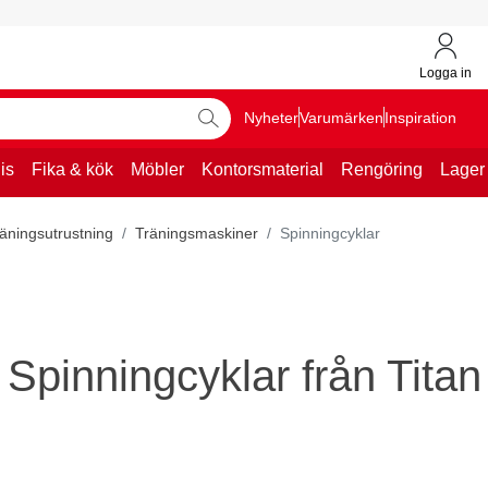
Logga in
Nyheter
Varumärken
Inspiration
is
Fika & kök
Möbler
Kontorsmaterial
Rengöring
Lager
äningsutrustning
Träningsmaskiner
Spinningcyklar
Spinningcyklar från Titan