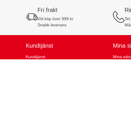
Fri frakt
Ri
Vid köp över 999 kr
Tel
Snabb leverans
Mån
Kundtjänst
Mina s
Kundtjänst
Mina sido
Köpvillkor
Favoritlis
Cookiepolicy
Mina kun
Retur och reklamation
Orderhist
Teknisk support
Trovärdighet
Säkra 