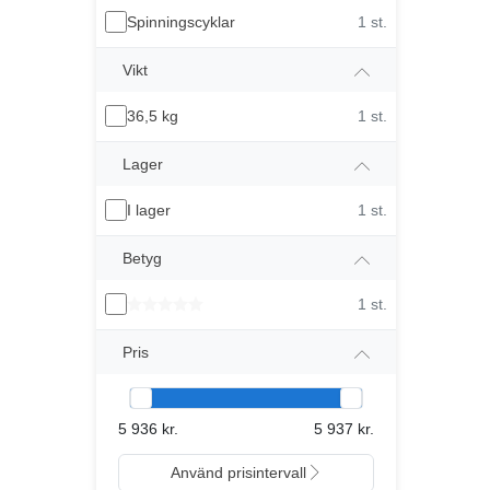
Spinningscyklar
1 st.
Vikt
36,5 kg
1 st.
Lager
I lager
1 st.
Betyg
1 st.
Pris
5 936 kr.
5 937 kr.
Använd prisintervall