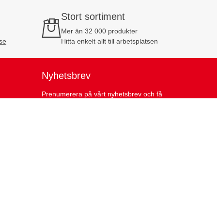
Stort sortiment
Mer än 32 000 produkter
se
Hitta enkelt allt till arbetsplatsen
Nyhetsbrev
Prenumerera på vårt nyhetsbrev och få
10% rabatt på din första order!
Prenumerera
Företag exkl. moms
Privatperson inkl. moms
ier
sv-SE
da-DK