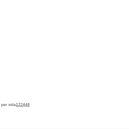
 per sida
12
24
48