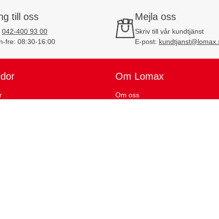
ng till oss
Mejla oss
:
042-400 93 00
Skriv till vår kundtjänst
-fre: 08:30-16:00
E-post:
kundtjanst@lomax.
idor
Om Lomax
r
Om oss
ta
Fördelar hos Lomax
dtjänstärenden
Jobba på Lomax
orik
KvartalsBonus
Bankuppgifter
betalningar
Följ oss på sociala med