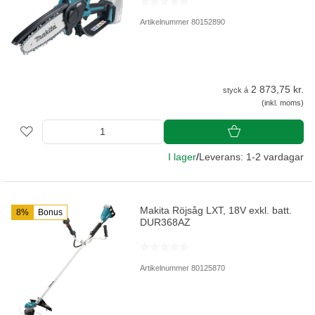
Artikelnummer 80152890
2 873,75 kr.
styck á
(inkl. moms)
I lager
/
Leverans: 1-2 vardagar
Makita Röjsåg LXT, 18V exkl. batt.
8%
Bonus
DUR368AZ
Artikelnummer 80125870