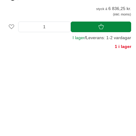
6 836,25 kr.
styck á
(inkl. moms)
I lager
/
Leverans: 1-2 vardagar
1 i lager