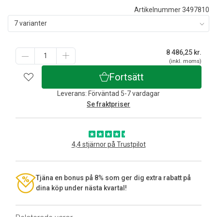
Artikelnummer 3497810
7 varianter
8 486,25
kr.
(inkl. moms)
Fortsätt
Leverans: Förväntad 5-7 vardagar
Se fraktpriser
4,4 stjärnor på Trustpilot
Tjäna en bonus på 8% som ger dig extra rabatt på
dina köp under nästa kvartal!