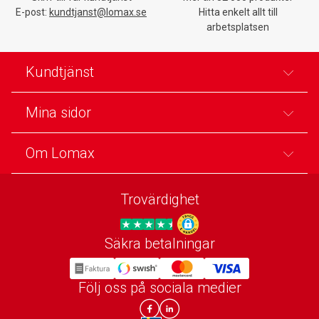
E-post:
kundtjanst@lomax.se
Hitta enkelt allt till
arbetsplatsen
Kundtjänst
Mina sidor
Om Lomax
Trovärdighet
Säkra betalningar
Trygg E-handel
Följ oss på sociala medier
Lomax DK Facebook
Lomax SE LinkIn