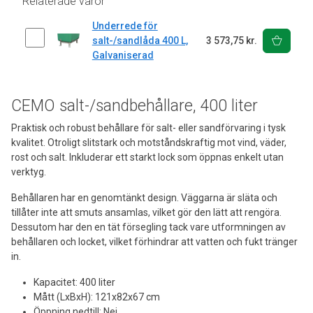
Relaterade varor
Underrede för
salt-/sandlåda 400 L,
3 573,75 kr.
Galvaniserad
CEMO salt-/sandbehållare, 400 liter
Praktisk och robust behållare för salt- eller sandförvaring i tysk
kvalitet. Otroligt slitstark och motståndskraftig mot vind, väder,
rost och salt. Inkluderar ett starkt lock som öppnas enkelt utan
verktyg.
Behållaren har en genomtänkt design. Väggarna är släta och
tillåter inte att smuts ansamlas, vilket gör den lätt att rengöra.
Dessutom har den en tät försegling tack vare utformningen av
behållaren och locket, vilket förhindrar att vatten och fukt tränger
in.
Kapacitet: 400 liter
Mått (LxBxH): 121x82x67 cm
Öppning nedtill: Nej