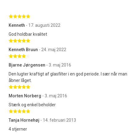
Betygsatt 5 av 5 stjärnor
Kenneth
- 17. augusti 2022
God holdbar kvalitet
Betygsatt 5 av 5 stjärnor
Kenneth Bruun
- 24. maj 2022
Betygsatt 4 av 5 stjärnor
Bjarne Jørgensen
- 3. maj 2016
Den lugter kraftigt af glasfilter i en god periode. I sær når man
åbner låget.
Betygsatt 5 av 5 stjärnor
Morten Norberg
- 3. maj 2016
Stærk og enkel beholder
Betygsatt 5 av 5 stjärnor
Tanja Hornehøj
- 14. februari 2013
4 stjerner