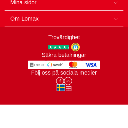
Mina sidor
Om Lomax
Trovärdighet
Säkra betalningar
Trygg E-handel
Följ oss på sociala medier
Lomax DK Facebook
Lomax SE LinkIn
sv-SE
da-DK