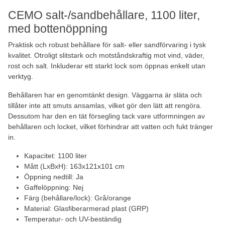
CEMO salt-/sandbehållare, 1100 liter,
med bottenöppning
Praktisk och robust behållare för salt- eller sandförvaring i tysk
kvalitet. Otroligt slitstark och motståndskraftig mot vind, väder,
rost och salt. Inkluderar ett starkt lock som öppnas enkelt utan
verktyg.
Behållaren har en genomtänkt design. Väggarna är släta och
tillåter inte att smuts ansamlas, vilket gör den lätt att rengöra.
Dessutom har den en tät försegling tack vare utformningen av
behållaren och locket, vilket förhindrar att vatten och fukt tränger
in.
Kapacitet: 1100 liter
Mått (LxBxH): 163x121x101 cm
Öppning nedtill: Ja
Gaffelöppning: Nej
Färg (behållare/lock): Grå/orange
Material: Glasfiberarmerad plast (GRP)
Temperatur- och UV-beständig