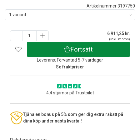
Artikelnummer 3197750
1 variant
6 911,25
kr.
(inkl. moms)
Fortsätt
Leverans: Förväntad 5-7 vardagar
Se fraktpriser
4,4 stjärnor på Trustpilot
Tjäna en bonus på 5% som ger dig extra rabatt på
dina köp under nästa kvartal!