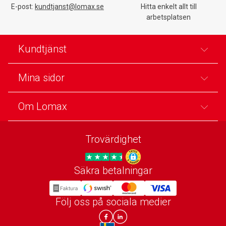
E-post:
kundtjanst@lomax.se
Hitta enkelt allt till
arbetsplatsen
Kundtjänst
Mina sidor
Om Lomax
Trovärdighet
Säkra betalningar
Trygg E-handel
Följ oss på sociala medier
Lomax DK Facebook
Lomax SE LinkIn