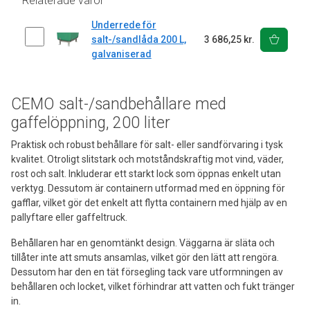
Relaterade varor
Underrede för
salt-/sandlåda 200 L,
3 686,25 kr.
galvaniserad
CEMO salt-/sandbehållare med
gaffelöppning, 200 liter
Praktisk och robust behållare för salt- eller sandförvaring i tysk
kvalitet. Otroligt slitstark och motståndskraftig mot vind, väder,
rost och salt. Inkluderar ett starkt lock som öppnas enkelt utan
verktyg. Dessutom är containern utformad med en öppning för
gafflar, vilket gör det enkelt att flytta containern med hjälp av en
pallyftare eller gaffeltruck.
Behållaren har en genomtänkt design. Väggarna är släta och
tillåter inte att smuts ansamlas, vilket gör den lätt att rengöra.
Dessutom har den en tät försegling tack vare utformningen av
behållaren och locket, vilket förhindrar att vatten och fukt tränger
in.