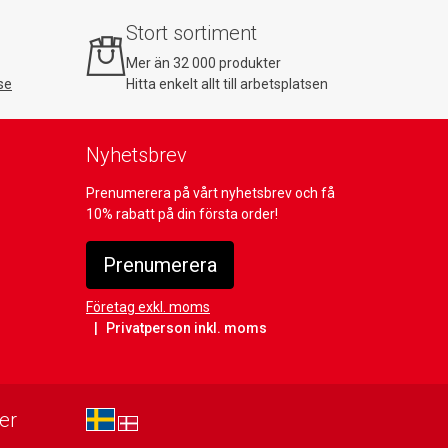
Stort sortiment
Mer än 32 000 produkter
se
Hitta enkelt allt till arbetsplatsen
Nyhetsbrev
Prenumerera på vårt nyhetsbrev och få
10% rabatt på din första order!
Prenumerera
Företag exkl. moms
Privatperson inkl. moms
er
sv-SE
da-DK