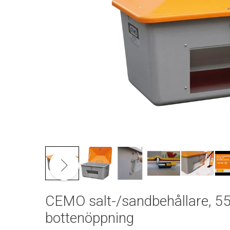
Se vid
CEMO salt-/sandbehållare, 550
bottenöppning