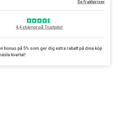
Se fraktpriser
4,4 stjärnor på Trustpilot
en bonus på 5% som ger dig extra rabatt på dina köp
nästa kvartal!