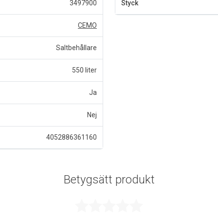
3497900
Styck
CEMO
Saltbehållare
550 liter
Ja
Nej
4052886361160
Betygsätt produkt
Betygsatt 0 a