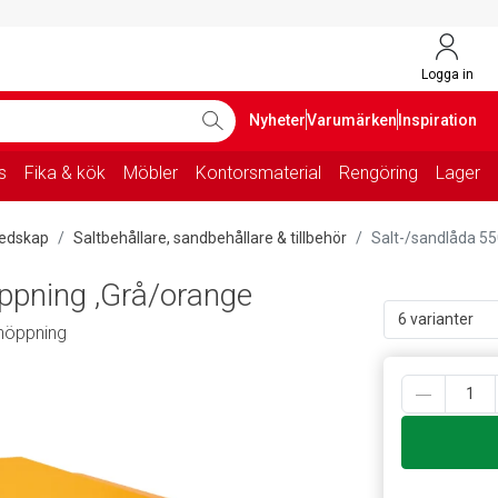
Logga in
Nyheter
Varumärken
Inspiration
s
Fika & kök
Möbler
Kontorsmaterial
Rengöring
Lager
redskap
Saltbehållare, sandbehållare & tillbehör
Salt-/sandlåda 55
öppning ,Grå/orange
6 varianter
enöppning