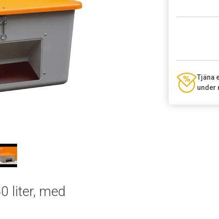
Tjäna 
under 
eo
 liter, med