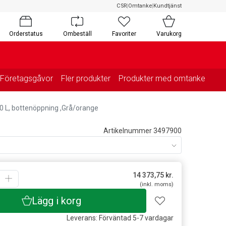
CSR
|
Omtanke
|
Kundtjänst
Orderstatus
Ombeställ
Favoriter
Varukorg
Företagsgåvor
Fler produkter
Produkter med omtanke
0 L, bottenöppning ,Grå/orange
Artikelnummer 3497900
14 373,75
kr.
(inkl. moms)
Lägg i korg
Leverans: Förväntad 5-7 vardagar