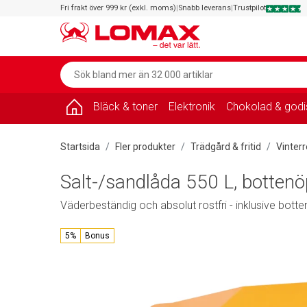
Fri frakt över 999 kr (exkl. moms)
|
Snabb leverans
|
Trustpilot
Bläck & toner
Elektronik
Chokolad & godi
Startsida
Fler produkter
Trädgård & fritid
Vinter
Salt-/sandlåda 550 L, botten
Väderbeständig och absolut rostfri - inklusive bott
5%
Bonus