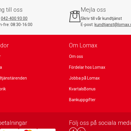
ng till oss
Mejla oss
:
042-400 93 00
Skriv till vår kundtjänst
-fre: 08:30-16:00
E-post:
kundtjanst@lomax.
idor
Om Lomax
r
Om oss
ta
Fördelar hos Lomax
dtjänstärenden
Jobba på Lomax
orik
KvartalsBonus
Bankuppgifter
betalningar
Följ oss på sociala medi