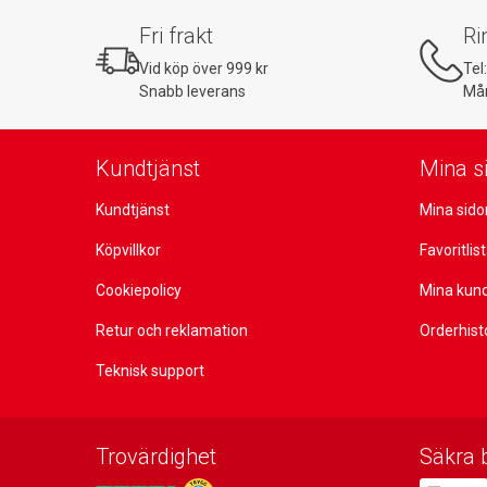
Fri frakt
Ri
Vid köp över 999 kr
Tel
Snabb leverans
Mån
Kundtjänst
Mina s
Kundtjänst
Mina sido
Köpvillkor
Favoritlis
Cookiepolicy
Mina kun
Retur och reklamation
Orderhist
Teknisk support
Trovärdighet
Säkra 