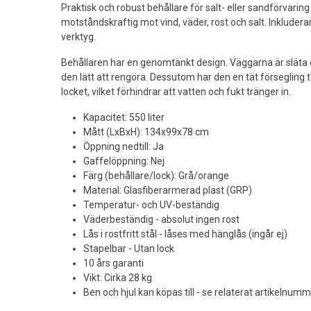
Praktisk och robust behållare för salt- eller sandförvaring i 
motståndskraftig mot vind, väder, rost och salt. Inkludera
verktyg.
Behållaren har en genomtänkt design. Väggarna är släta oc
den lätt att rengöra. Dessutom har den en tät försegling
locket, vilket förhindrar att vatten och fukt tränger in.
Kapacitet: 550 liter
Mått (LxBxH): 134x99x78 cm
Öppning nedtill: Ja
Gaffelöppning: Nej
Färg (behållare/lock): Grå/orange
Material: Glasfiberarmerad plast (GRP)
Temperatur- och UV-beständig
Väderbeständig - absolut ingen rost
Lås i rostfritt stål - låses med hänglås (ingår ej)
Stapelbar - Utan lock
10 års garanti
Vikt: Cirka 28 kg
Ben och hjul kan köpas till - se relaterat artikelnumm