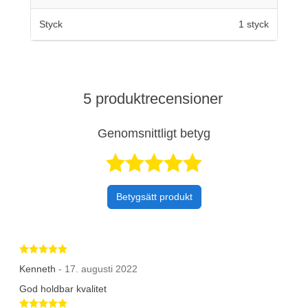
Styck
1 styck
5 produktrecensioner
Genomsnittligt betyg
Betygsatt 4,8 a
Betygsätt produkt
Betygsatt 5 av 5 stjärnor
Kenneth
- 17. augusti 2022
God holdbar kvalitet
Betygsatt 5 av 5 stjärnor