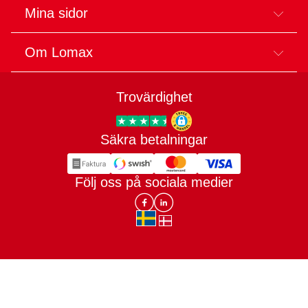
Mina sidor
Om Lomax
Trovärdighet
Säkra betalningar
Trygg E-handel
Följ oss på sociala medier
Lomax DK Facebook
Lomax SE LinkIn
sv-SE
da-DK