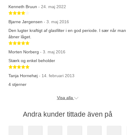
Kenneth Bruun
- 24. maj 2022
Betygsatt 4 av 5 stjärnor
Bjarne Jørgensen
- 3. maj 2016
Den lugter kraftigt af glasfilter i en god periode. I sær når man
åbner låget.
Betygsatt 5 av 5 stjärnor
Morten Norberg
- 3. maj 2016
Stærk og enkel beholder
Betygsatt 5 av 5 stjärnor
Tanja Hornehøj
- 14. februari 2013
4 stjerner
Visa alla
Andra kunder tittade även på