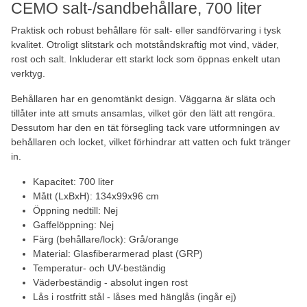
CEMO salt-/sandbehållare, 700 liter
Praktisk och robust behållare för salt- eller sandförvaring i tysk
kvalitet. Otroligt slitstark och motståndskraftig mot vind, väder,
rost och salt. Inkluderar ett starkt lock som öppnas enkelt utan
verktyg.
Behållaren har en genomtänkt design. Väggarna är släta och
tillåter inte att smuts ansamlas, vilket gör den lätt att rengöra.
Dessutom har den en tät försegling tack vare utformningen av
behållaren och locket, vilket förhindrar att vatten och fukt tränger
in.
Kapacitet: 700 liter
Mått (LxBxH): 134x99x96 cm
Öppning nedtill: Nej
Gaffelöppning: Nej
Färg (behållare/lock): Grå/orange
Material: Glasfiberarmerad plast (GRP)
Temperatur- och UV-beständig
Väderbeständig - absolut ingen rost
Lås i rostfritt stål - låses med hänglås (ingår ej)