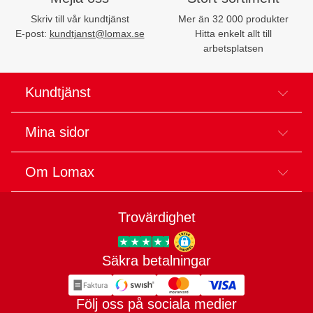
Skriv till vår kundtjänst
Mer än 32 000 produkter
E-post:
kundtjanst@lomax.se
Hitta enkelt allt till
arbetsplatsen
Kundtjänst
Mina sidor
Om Lomax
Trovärdighet
Säkra betalningar
Trygg E-handel
Följ oss på sociala medier