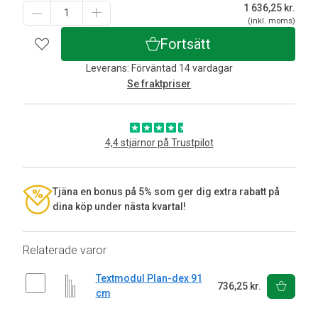
1 636,25
kr.
(inkl. moms)
Fortsätt
Leverans: Förväntad 14 vardagar
Se fraktpriser
4,4 stjärnor på Trustpilot
Tjäna en bonus på 5% som ger dig extra rabatt på
dina köp under nästa kvartal!
Relaterade varor
Textmodul Plan-dex 91
736,25 kr.
cm