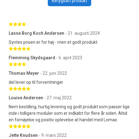
Betygsätt produkt
Betygsatt 4 av 5 stjärnor
Lasse Borg Koch Andersen
- 21. augusti 2024
Syntes prisen er for høj - men et godt produkt
Betygsatt 5 av 5 stjärnor
Flemming Skydsgaard
- 6. april 2023
Betygsatt 4 av 5 stjärnor
Thomas Meyer
- 22. juni 2022
del lever op til forventninger
Betygsatt 5 av 5 stjärnor
Louise Andersen
- 27. maj 2022
Nem bestilling, hurtig levering og godt produkt som passer lige
inde i tidligere moduler som er indkøbt for flere år siden. Altid
en fornøjelse og positiv oplevelse at handel med Lomax
Betygsatt 5 av 5 stjärnor
Jette Knudsen
- 9. mars 2022