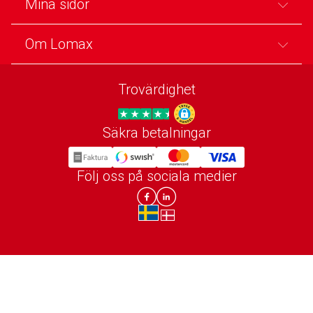
Mina sidor
Om Lomax
Trovärdighet
Säkra betalningar
Trygg E-handel
Följ oss på sociala medier
Lomax DK Facebook
Lomax SE LinkIn
sv-SE
da-DK