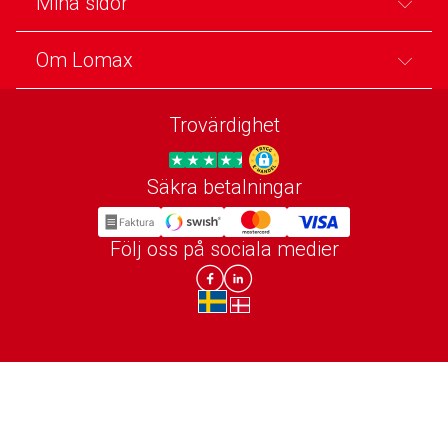
Mina sidor
Om Lomax
Trovärdighet
Säkra betalningar
Trygg E-handel
Följ oss på sociala medier
Lomax DK Facebook
Lomax SE LinkIn
sv-SE
da-DK