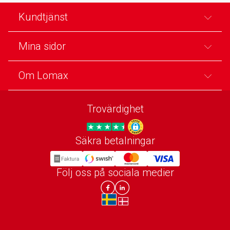
Kundtjänst
Mina sidor
Om Lomax
Trovärdighet
Säkra betalningar
Trygg E-handel
Följ oss på sociala medier
Lomax DK Facebook
Lomax SE LinkIn
sv-SE
da-DK