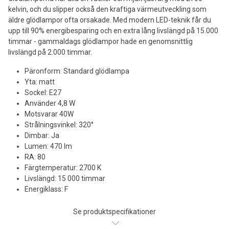
kelvin, och du slipper också den kraftiga värmeutveckling som
äldre glödlampor ofta orsakade. Med modern LED-teknik får du
upp till 90% energibesparing och en extra lång livslängd på 15.000
timmar - gammaldags glödlampor hade en genomsnittlig
livslängd på 2.000 timmar.
Päronform: Standard glödlampa
Yta: matt
Sockel: E27
Använder 4,8 W
Motsvarar 40W
Strålningsvinkel: 320°
Dimbar: Ja
Lumen: 470 lm
RA: 80
Färgtemperatur: 2700 K
Livslängd: 15 000 timmar
Energiklass: F
Se produktspecifikationer