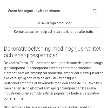
Varan har utgått ur vårt sortiment
Se likvärdiga produkter
Kontakta oss för hjälp att hitta ett liknande alternativ.
Dekorativ belysning med hög ljuskvalitet
och energibesparingar
De vackra Retro LED-lamporna ser ut precis som de gammaldags
glödlamporna. Glödlamporna tillverkas som ett dekorativt
element, särskilt lämpligt för moderna lampor där själva ljuskällan
ska vara synlig och vara en aktiv del av designen.
Retroglödlamporna är tillverkade med den senaste LED-tekniken,
men har en riktig glödtråd som ger glödlampan den klassiska
industridesignen som blir alltmer populär på både arbetsplatser
och i hemmen.
Glödlamporna har alla en vacker och mjuk ljusfärg med 2700