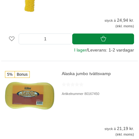
24,94 kr.
styck á
(inkl. moms)
I lager
/
Leverans: 1-2 vardagar
Alaska jumbo tvättsvamp
5%
Bonus
Artikelnummer 80167450
21,19 kr.
styck á
(inkl. moms)