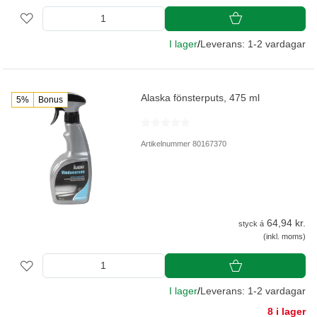
I lager
/
Leverans: 1-2 vardagar
Alaska fönsterputs, 475 ml
5%
Bonus
Artikelnummer 80167370
64,94 kr.
styck á
(inkl. moms)
I lager
/
Leverans: 1-2 vardagar
8 i lager