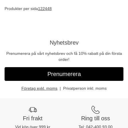
Produkter per sida
12
24
48
Nyhetsbrev
Prenumerera på vårt nyhetsbrev och få 10% rabatt på din första
order!
Prenumerera
Företag exkl. moms
Privatperson inkl. moms
Fri frakt
Ring till oss
Vid köp över 999 kr
Tel:
042-400 93 00