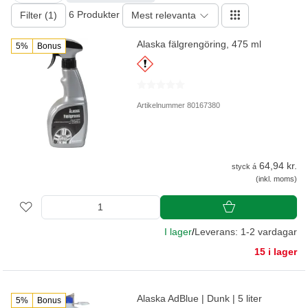
6 Produkter
Filter (1)
Mest relevanta
Alaska fälgrengöring, 475 ml
5%
Bonus
Artikelnummer 80167380
64,94 kr.
styck á
(inkl. moms)
I lager
/
Leverans: 1-2 vardagar
15 i lager
Alaska AdBlue | Dunk | 5 liter
5%
Bonus