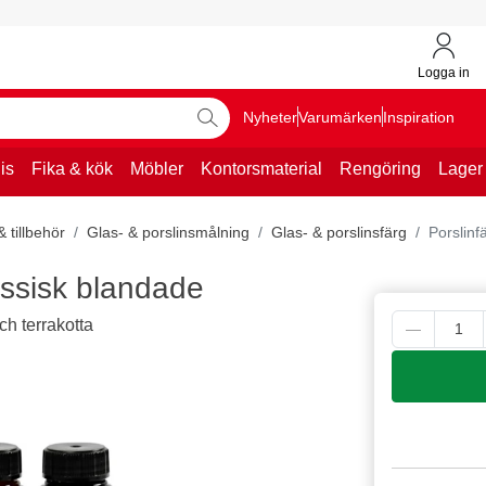
Logga in
Nyheter
Varumärken
Inspiration
is
Fika & kök
Möbler
Kontorsmaterial
Rengöring
Lager
 tillbehör
Glas- & porslinsmålning
Glas- & porslinsfärg
Porslinf
assisk blandade
ch terrakotta