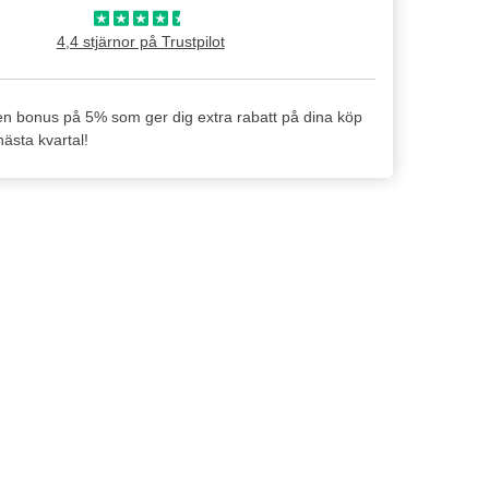
4,4 stjärnor på Trustpilot
en bonus på 5% som ger dig extra rabatt på dina köp
ästa kvartal!