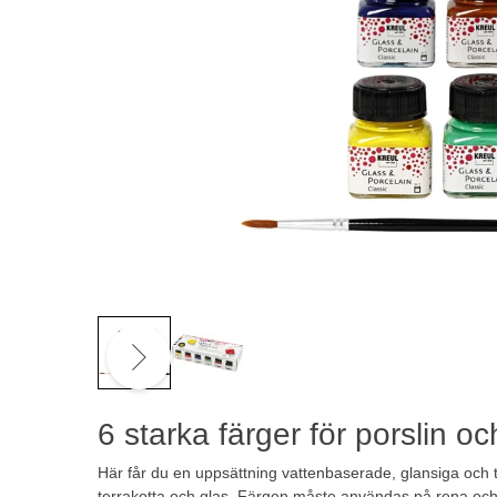
6 starka färger för porslin o
Här får du en uppsättning vattenbaserade, glansiga och t
terrakotta och glas. Färgen måste användas på rena och 