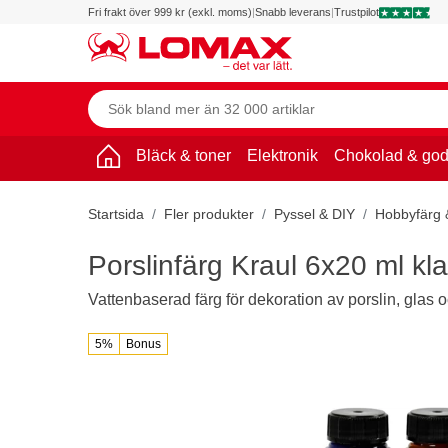
Fri frakt över 999 kr (exkl. moms)
|
Snabb leverans
|
Trustpilot
Bläck & toner
Elektronik
Chokolad & god
Startsida
Fler produkter
Pyssel & DIY
Hobbyfärg &
Porslinfärg Kraul 6x20 ml kl
Vattenbaserad färg för dekoration av porslin, glas o
5%
Bonus