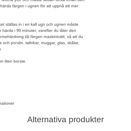
ärda färgen i ugnen för att uppnå ett mer
t ställas in i en kall ugn och ugnen måste
 härda i 90 minuter, varefter du låter den
rmehärdning tål färgen maskintvätt, så att du
och porslin. tallrikar, muggar, glas, skålar,
n.
n liten borste.
kationer
Alternativa produkter