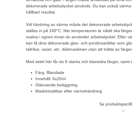
dekorerade arbetsstycket används. Du kan också värma h
hållbart resultat.
Vid härdning av värme måste det dekorerade arbetsstycke
ställas in på 160°C. När temperaturen är nådd ska färgen
svalna i ugnen innan du använder arbetsstycket. Efter vä
kan få dina dekorerade glas- och porslinsartiklar som glas 
tallrikar, vaser, etc. diskmaskinen utan att tvätta av färge
Med setet här får du 6 starka och klassiska färger, samt e
Färg: Blandade
Innehåll: 6x20ml
Glänsande beläggning
Maskintvättbar efter värmehärdning
Se produktspecifi