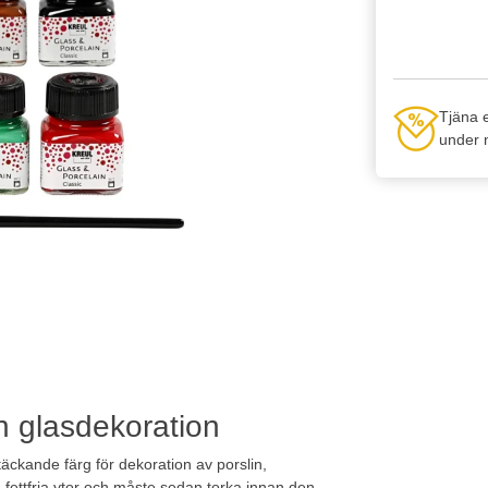
Tjäna 
under n
ch glasdekoration
äckande färg för dekoration av porslin,
fettfria ytor och måste sedan torka innan den