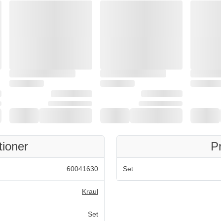
tioner
P
60041630
Set
Kraul
Set