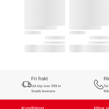
Fri frakt
Ri
Vid köp över 999 kr
Tel
Snabb leverans
Mån
Kundtjänst
Mina s