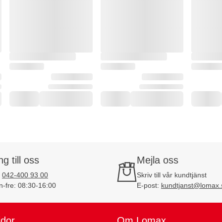
ng till oss
Mejla oss
:
042-400 93 00
Skriv till vår kundtjänst
-fre: 08:30-16:00
E-post:
kundtjanst@lomax.
idor
Om Lomax