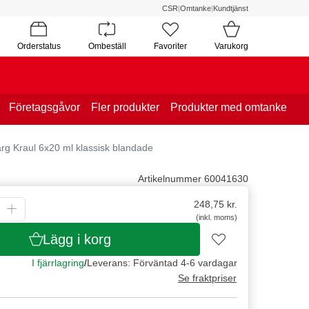
CSR
|
Omtanke
|
Kundtjänst
Orderstatus
Ombeställ
Favoriter
Varukorg
Företagsgåvor
Fler produkter
Produkter med omtanke
ärg Kraul 6x20 ml klassisk blandade
Artikelnummer 60041630
248,75
kr.
(inkl. moms)
Lägg i korg
I fjärrlagring
/
Leverans: Förväntad 4-6 vardagar
Se fraktpriser