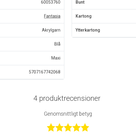
60053760
Bunt
Fantasia
Kartong
Akrylgarn
Ytterkartong
Blå
Maxi
5707167742068
4 produktrecensioner
Genomsnittligt betyg
Betygsatt 5 a