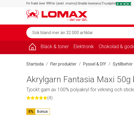
Fri frakt över 999 kr (exkl. moms)
|
Snabb leverans
|
Trustpilot
Bläck & toner
Elektronik
Chokolad & godi
Startsida
Fler produkter
Pyssel & DIY
Sytillbehör
Akrylgarn Fantasia Maxi 50g 
Tjockt garn av 100% polyakryl för virkning och stick
(4)
8%
Bonus