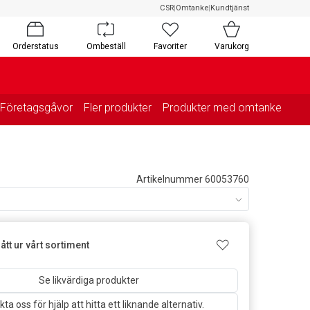
CSR
|
Omtanke
|
Kundtjänst
Orderstatus
Ombeställ
Favoriter
Varukorg
Företagsgåvor
Fler produkter
Produkter med omtanke
Artikelnummer 60053760
ått ur vårt sortiment
Se likvärdiga produkter
ta oss för hjälp att hitta ett liknande alternativ.