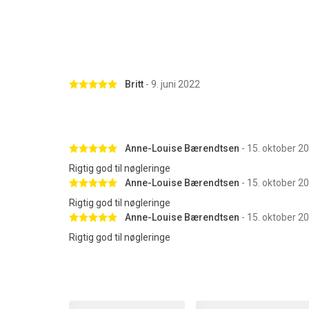
Betygsatt 5 av 5 stjärnor
Britt
- 9. juni 2022
Betygsatt 5 av 5 stjärnor
Anne-Louise Bærendtsen
- 15. oktober 2
Rigtig god til nøgleringe
Betygsatt 5 av 5 stjärnor
Anne-Louise Bærendtsen
- 15. oktober 2
Rigtig god til nøgleringe
Betygsatt 5 av 5 stjärnor
Anne-Louise Bærendtsen
- 15. oktober 2
Rigtig god til nøgleringe