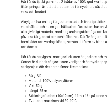
Här får du tjockt garn med 2 trådar av 100% god kvalitet 
tillämpningar, är lätt att arbeta med för nybörjare såväl 
virka och broderi.
Akrylgarn har en hög färgautenticitet och finns i praktiskt
vara hållbar och ha en god hållbarhet. Dessutom har akryl 
allergivänligt material, med hög andningsförmåga och ka
påverka färg, passform och hållbarhet. Därför är garnet lä
barnkläder och vardagskläder, hemtextil i form av bland a
och dockor.
Här får du akrylgarn i maxitjocklek, som är tjockare och m
Garnet är dubbelt så tjockt som vanligt och är mycket popu
stickprojekt där det borde finnas lite mer last i.
Färg: Blå
Material: 100% polyakrylfibrer
Vikt: 50 g
Längd: 35 m
Stickningsfasthet (10x10 cm): 11m x 16p på pinne nr
Tvättbar i maskinen vid 30-40°C