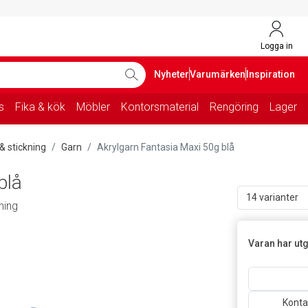
Logga in
Nyheter
Varumärken
Inspiration
s
Fika & kök
Möbler
Kontorsmaterial
Rengöring
Lager
 & stickning
Garn
Akrylgarn Fantasia Maxi 50g blå
blå
14 varianter
ning
Varan har utg
Kontak