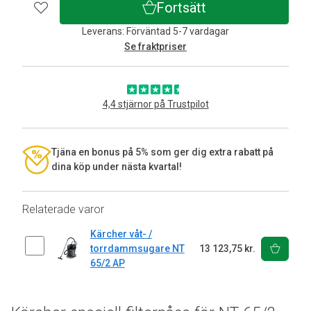
Fortsätt
Leverans: Förväntad 5-7 vardagar
Se fraktpriser
4,4 stjärnor på Trustpilot
Tjäna en bonus på 5% som ger dig extra rabatt på
dina köp under nästa kvartal!
Relaterade varor
Kärcher våt- /
torrdammsugare NT
13 123,75 kr.
65/2 AP