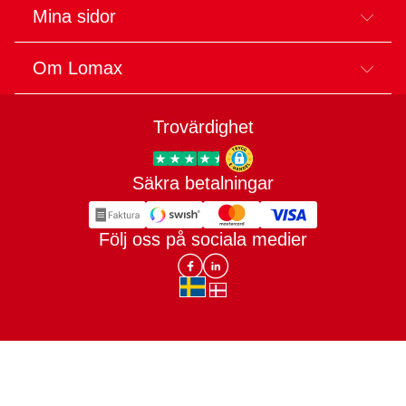
Mina sidor
Om Lomax
Trovärdighet
Säkra betalningar
Trygg E-handel
Följ oss på sociala medier
Lomax DK Facebook
Lomax SE LinkIn
sv-SE
da-DK