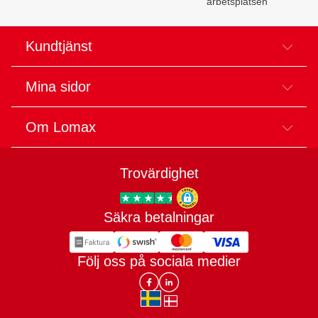
arbetsplatsen
Kundtjänst
Mina sidor
Om Lomax
Trovärdighet
Säkra betalningar
Trygg E-handel
Följ oss på sociala medier
Lomax DK Facebook
Lomax SE LinkIn
sv-SE
da-DK