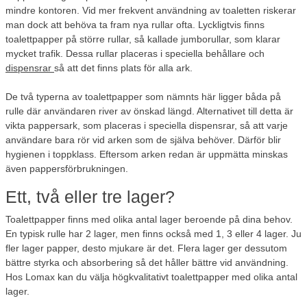
mindre kontoren. Vid mer frekvent användning av toaletten riskerar
man dock att behöva ta fram nya rullar ofta. Lyckligtvis finns
toalettpapper på större rullar, så kallade jumborullar, som klarar
mycket trafik. Dessa rullar placeras i speciella behållare och
dispensrar
så att det finns plats för alla ark.
De två typerna av toalettpapper som nämnts här ligger båda på
rulle där användaren river av önskad längd. Alternativet till detta är
vikta pappersark, som placeras i speciella dispensrar, så att varje
användare bara rör vid arken som de själva behöver. Därför blir
hygienen i toppklass. Eftersom arken redan är uppmätta minskas
även pappersförbrukningen.
Ett, två eller tre lager?
Toalettpapper finns med olika antal lager beroende på dina behov.
En typisk rulle har 2 lager, men finns också med 1, 3 eller 4 lager. Ju
fler lager papper, desto mjukare är det. Flera lager ger dessutom
bättre styrka och absorbering så det håller bättre vid användning.
Hos Lomax kan du välja högkvalitativt toalettpapper med olika antal
lager.