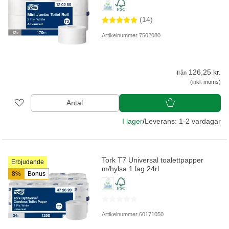
(14)
Artikelnummer 7502080
126,25 kr.
från
(inkl. moms)
Antal
I lager
/
Leverans: 1-2 vardagar
Tork T7 Universal toalettpapper
Erbjudande
m/hylsa 1 lag 24rl
8%
Bonus
Artikelnummer 60171050