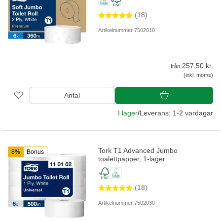
(18)
Artikelnummer 7502010
257,50 kr.
från
(inkl. moms)
Antal
I lager
/
Leverans: 1-2 vardagar
Tork T1 Advanced Jumbo
8%
Bonus
toalettpapper, 1-lager
(18)
Artikelnummer 7502030