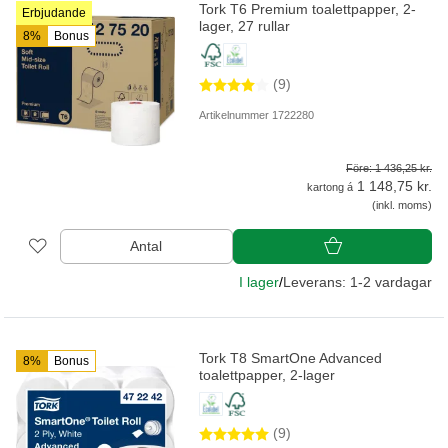
Tork T6 Premium toalettpapper, 2-
Erbjudande
lager, 27 rullar
8%
Bonus
(9)
Artikelnummer 1722280
Före: 1 436,25 kr.
1 148,75 kr.
kartong á
(inkl. moms)
Antal
I lager
/
Leverans: 1-2 vardagar
Tork T8 SmartOne Advanced
8%
Bonus
toalettpapper, 2-lager
(9)