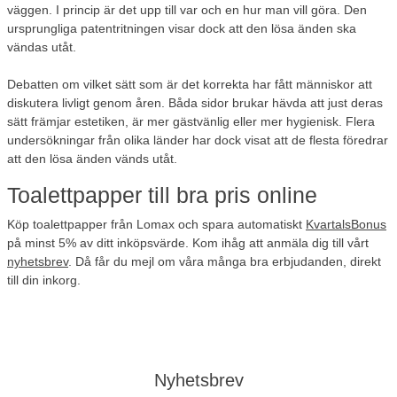
väggen. I princip är det upp till var och en hur man vill göra. Den
ursprungliga patentritningen visar dock att den lösa änden ska
vändas utåt.
Debatten om vilket sätt som är det korrekta har fått människor att
diskutera livligt genom åren. Båda sidor brukar hävda att just deras
sätt främjar estetiken, är mer gästvänlig eller mer hygienisk. Flera
undersökningar från olika länder har dock visat att de flesta föredrar
att den lösa änden vänds utåt.
Toalettpapper till bra pris online
Köp toalettpapper från Lomax och spara automatiskt
KvartalsBonus
på minst 5% av ditt inköpsvärde. Kom ihåg att anmäla dig till vårt
nyhetsbrev
. Då får du mejl om våra många bra erbjudanden, direkt
till din inkorg.
Nyhetsbrev