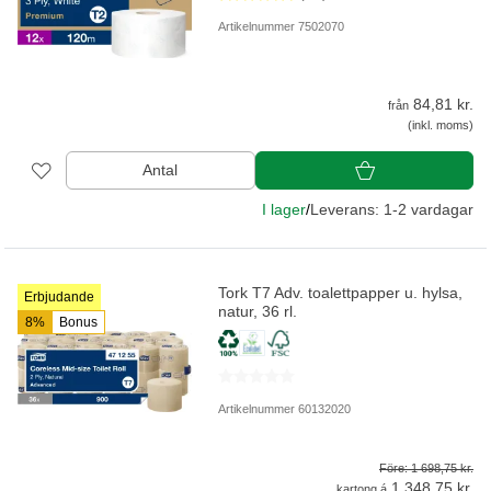
Artikelnummer 7502070
84,81 kr.
från
(inkl. moms)
Antal
I lager
/
Leverans: 1-2 vardagar
Tork T7 Adv. toalettpapper u. hylsa,
Erbjudande
natur, 36 rl.
8%
Bonus
Artikelnummer 60132020
Före: 1 698,75 kr.
1 348,75 kr.
kartong á