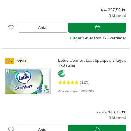
257,50 kr.
från
(inkl. moms)
Antal
I lager
/
Leverans: 1-2 vardagar
Lotus Comfort toalettpapper, 3 lager,
8%
Bonus
7x8 rullar
(129)
Artikelnummer 60000780
448,75 kr.
säck á
(inkl. moms)
Antal