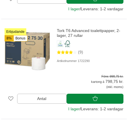
I lager
/
Leverans: 1-2 vardagar
Tork T6 Advanced toalettpapper, 2-
Erbjudande
lager, 27 rullar
8%
Bonus
(9)
Artikelnummer 1722290
Före: 998,75 kr.
798,75 kr.
kartong á
(inkl. moms)
Antal
I lager
/
Leverans: 1-2 vardagar