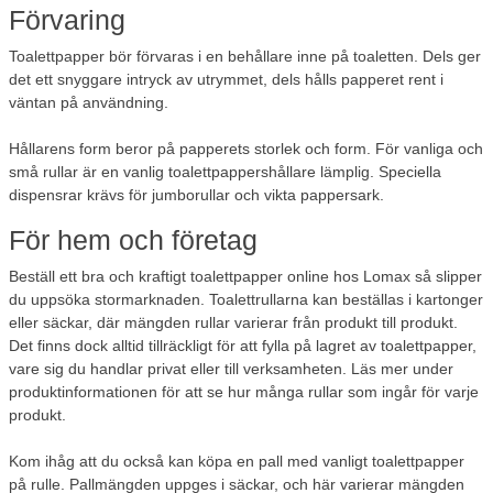
Förvaring
Toalettpapper bör förvaras i en behållare inne på toaletten. Dels ger
det ett snyggare intryck av utrymmet, dels hålls papperet rent i
väntan på användning.
Hållarens form beror på papperets storlek och form. För vanliga och
små rullar är en vanlig toalettpappershållare lämplig. Speciella
dispensrar krävs för jumborullar och vikta pappersark.
För hem och företag
Beställ ett bra och kraftigt toalettpapper online hos Lomax så slipper
du uppsöka stormarknaden. Toalettrullarna kan beställas i kartonger
eller säckar, där mängden rullar varierar från produkt till produkt.
Det finns dock alltid tillräckligt för att fylla på lagret av toalettpapper,
vare sig du handlar privat eller till verksamheten. Läs mer under
produktinformationen för att se hur många rullar som ingår för varje
produkt.
Kom ihåg att du också kan köpa en pall med vanligt toalettpapper
på rulle. Pallmängden uppges i säckar, och här varierar mängden