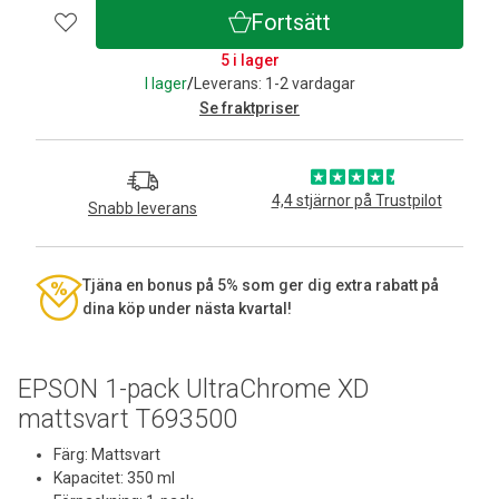
Fortsätt
5 i lager
I lager
/
Leverans: 1-2 vardagar
Se fraktpriser
4,4 stjärnor på Trustpilot
Snabb leverans
Tjäna en bonus på 5% som ger dig extra rabatt på
dina köp under nästa kvartal!
EPSON 1-pack UltraChrome XD
mattsvart T693500
Färg: Mattsvart
Kapacitet: 350 ml