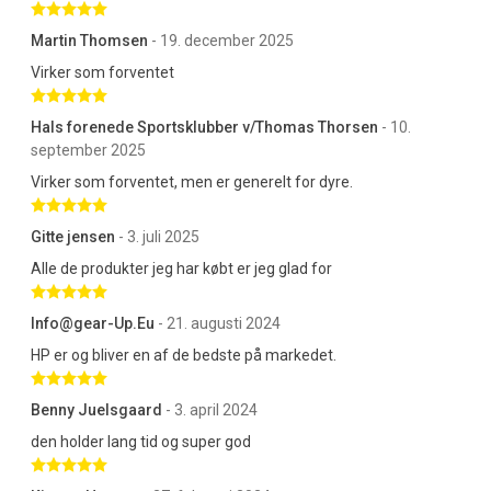
Betygsatt 5 av 5 stjärnor
Martin Thomsen
- 19. december 2025
Virker som forventet
Betygsatt 5 av 5 stjärnor
Hals forenede Sportsklubber v/Thomas Thorsen
- 10.
september 2025
Virker som forventet, men er generelt for dyre.
Betygsatt 5 av 5 stjärnor
Gitte jensen
- 3. juli 2025
Alle de produkter jeg har købt er jeg glad for
Betygsatt 5 av 5 stjärnor
Info@gear-Up.Eu
- 21. augusti 2024
HP er og bliver en af de bedste på markedet.
Betygsatt 5 av 5 stjärnor
Benny Juelsgaard
- 3. april 2024
den holder lang tid og super god
Betygsatt 5 av 5 stjärnor