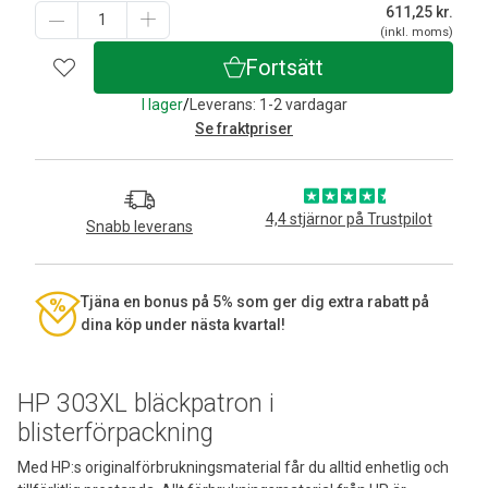
611,25
kr.
(inkl. moms)
Fortsätt
I lager
/
Leverans: 1-2 vardagar
Se fraktpriser
4,4 stjärnor på Trustpilot
Snabb leverans
Tjäna en bonus på 5% som ger dig extra rabatt på
dina köp under nästa kvartal!
HP 303XL bläckpatron i
blisterförpackning
Med HP:s originalförbrukningsmaterial får du alltid enhetlig och