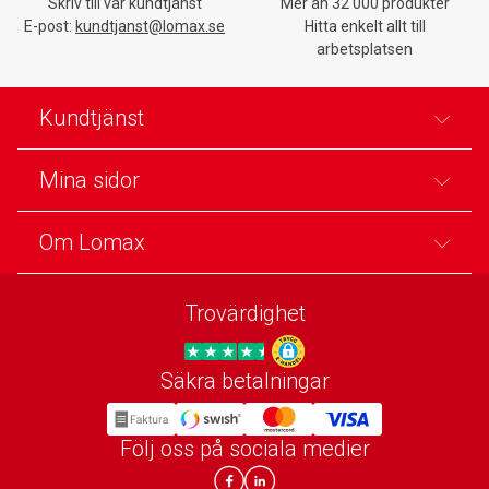
Skriv till vår kundtjänst
Mer än 32 000 produkter
E-post:
kundtjanst@lomax.se
Hitta enkelt allt till
arbetsplatsen
Kundtjänst
Mina sidor
Om Lomax
Trovärdighet
Säkra betalningar
Trygg E-handel
Följ oss på sociala medier
Lomax DK Facebook
Lomax SE LinkIn