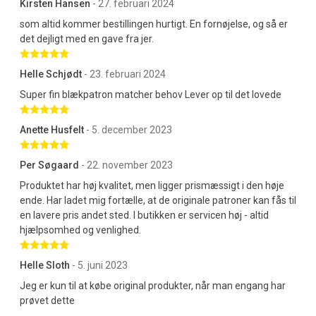
Kirsten Hansen
- 27. februari 2024
som altid kommer bestillingen hurtigt. En fornøjelse, og så er
det dejligt med en gave fra jer.
Betygsatt 5 av 5 stjärnor
Helle Schjødt
- 23. februari 2024
Super fin blækpatron matcher behov Lever op til det lovede
Betygsatt 5 av 5 stjärnor
Anette Husfelt
- 5. december 2023
Betygsatt 5 av 5 stjärnor
Per Søgaard
- 22. november 2023
Produktet har høj kvalitet, men ligger prismæssigt i den høje
ende. Har ladet mig fortælle, at de originale patroner kan fås til
en lavere pris andet sted. I butikken er servicen høj - altid
hjælpsomhed og venlighed.
Betygsatt 5 av 5 stjärnor
Helle Sloth
- 5. juni 2023
Jeg er kun til at købe original produkter, når man engang har
prøvet dette