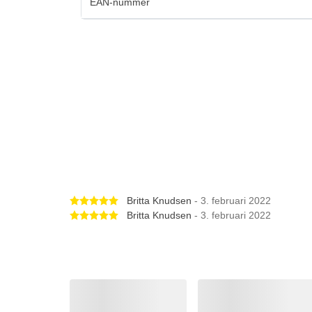
EAN-nummer
Betygsatt 5 av 5 stjärnor
Britta Knudsen
- 3. februari 2022
Betygsatt 5 av 5 stjärnor
Britta Knudsen
- 3. februari 2022