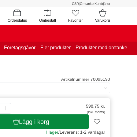
CSR
|
Omtanke
|
Kundtjänst
Orderstatus
Ombeställ
Favoriter
Varukorg
Företagsgåvor
Fler produkter
Produkter med omtanke
Artikelnummer 70095190
598,75
kr.
(inkl. moms)
Lägg i korg
I lager
/
Leverans: 1-2 vardagar