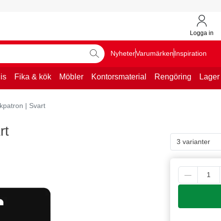
Logga in
Nyheter
Varumärken
Inspiration
is
Fika & kök
Möbler
Kontorsmaterial
Rengöring
Lager
kpatron | Svart
rt
3 varianter