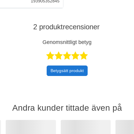
193905352845
2 produktrecensioner
Genomsnittligt betyg
Betygsatt 5 
Betygsätt produkt
Andra kunder tittade även på