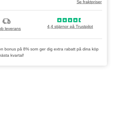
Se fraktpriser
4,4 stjärnor på Trustpilot
b leverans
en bonus på 8% som ger dig extra rabatt på dina köp
ästa kvartal!