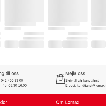
ng till oss
Mejla oss
:
042-400 93 00
Skriv till vår kundtjänst
-fre: 08:30-16:00
E-post:
kundtjanst@lomax.
idor
Om Lomax