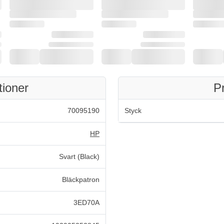
tioner
P
70095190
Styck
HP
Svart (Black)
Bläckpatron
3ED70A