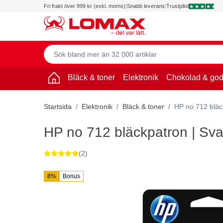
Fri frakt över 999 kr (exkl. moms)
|
Snabb leverans
|
Trustpilot
Bläck & toner
Elektronik
Chokolad & god
Startsida
Elektronik
Bläck & toner
HP no 712 bläc
HP no 712 bläckpatron | Sva
(2)
8%
Bonus