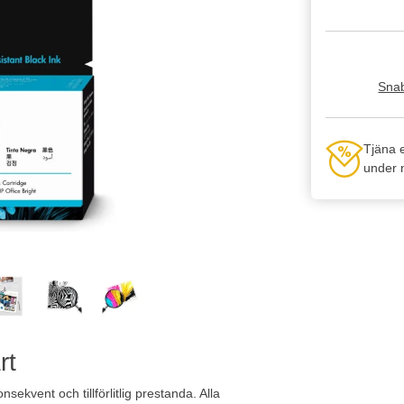
Snab
Tjäna 
under n
rt
nsekvent och tillförlitlig prestanda. Alla