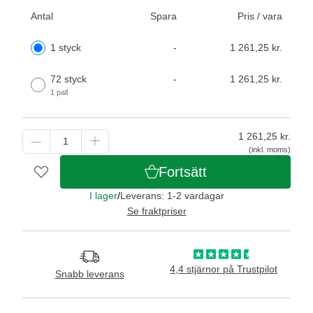
Antal
Spara
Pris / vara
1 styck
-
1 261,25 kr.
72 styck
-
1 261,25 kr.
1 pall
1 261,25
kr.
(inkl. moms)
Fortsätt
I lager
/
Leverans: 1-2 vardagar
Se fraktpriser
4,4 stjärnor på Trustpilot
Snabb leverans