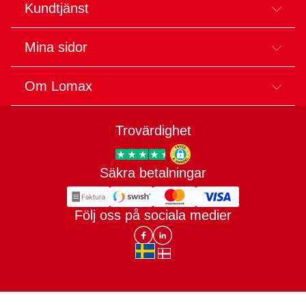
Kundtjänst
Mina sidor
Om Lomax
Trovärdighet
Säkra betalningar
Trygg E-handel
Följ oss på sociala medier
Lomax DK Facebook
Lomax SE LinkIn
sv-SE
da-DK