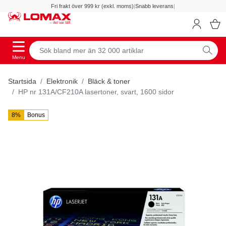
Fri frakt över 999 kr (exkl. moms)
|
Snabb leverans
|
Menu
Startsida
Elektronik
Bläck & toner
HP nr 131A/CF210A lasertoner, svart, 1600 sidor
8%
Bonus