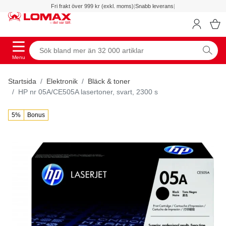
Fri frakt över 999 kr (exkl. moms)
|
Snabb leverans
|
Menu
Startsida
Elektronik
Bläck & toner
HP nr 05A/CE505A lasertoner, svart, 2300 s
5%
Bonus