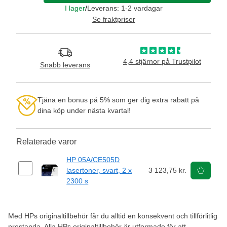
I lager
/
Leverans: 1-2 vardagar
Se fraktpriser
4,4 stjärnor på Trustpilot
Snabb leverans
Tjäna en bonus på 5% som ger dig extra rabatt på
dina köp under nästa kvartal!
Relaterade varor
HP 05A/CE505D
lasertoner, svart, 2 x
3 123,75 kr.
2300 s
Med HPs originaltillbehör får du alltid en konsekvent och tillförlitlig
prestanda. Alla HPs originaltillbehör är utformade för att