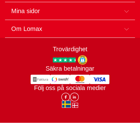
Mina sidor
Om Lomax
Trovärdighet
Säkra betalningar
Trygg E-handel
Följ oss på sociala medier
Lomax DK Facebook
Lomax SE LinkIn
sv-SE
da-DK