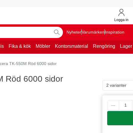
Logga in
Nyheter
Varumärken
Inspiration
is
Fika & kök
Möbler
Kontorsmaterial
Rengöring
Lager
ocera TK-550M Röd 6000 sidor
M Röd 6000 sidor
2 varianter