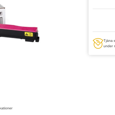
Tjäna 
under n
kationer