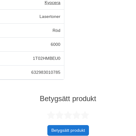
Kyocera
Lasertoner
Röd
6000
1T02HMBEU0
632983010785
Betygsätt produkt
Betygsatt 0 
Betygsätt produkt