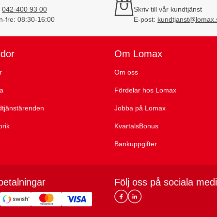
:
042-400 93 00
Skriv till vår kundtjänst
-fre: 08:30-16:00
E-post:
kundtjanst@lomax.
idor
Om Lomax
r
Om oss
ta
Fördelar hos Lomax
dtjänstärenden
Jobba på Lomax
orik
KvartalsBonus
Bankuppgifter
betalningar
Följ oss på sociala med
Lomax DK Facebook
Lomax SE LinkIn