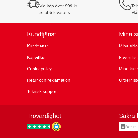
Vid köp över 999 kr
Tel
Snabb leverans
Mån
Kundtjänst
Mina s
Kundtjänst
Mina sido
Köpvillkor
Favoritlis
Cookiepolicy
Mina kun
Retur och reklamation
Orderhist
Teknisk support
Trovärdighet
Säkra 
Trygg E-handel