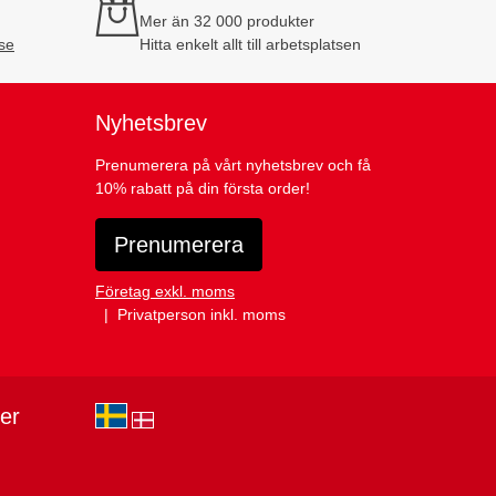
Mer än 32 000 produkter
se
Hitta enkelt allt till arbetsplatsen
Nyhetsbrev
Prenumerera på vårt nyhetsbrev och få
10% rabatt på din första order!
Prenumerera
Företag exkl. moms
Privatperson inkl. moms
ier
sv-SE
da-DK