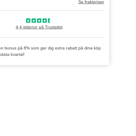
Se fraktpriser
4,4 stjärnor på Trustpilot
en bonus på 8% som ger dig extra rabatt på dina köp
ästa kvartal!