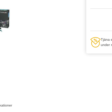
Tjäna 
under n
kationer