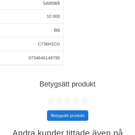
Lexmark
10 000
Blå
C736H1CG
0734646148795
Betygsätt produkt
Betygsatt 0 
Betygsätt produkt
Andra kunder tittade även på