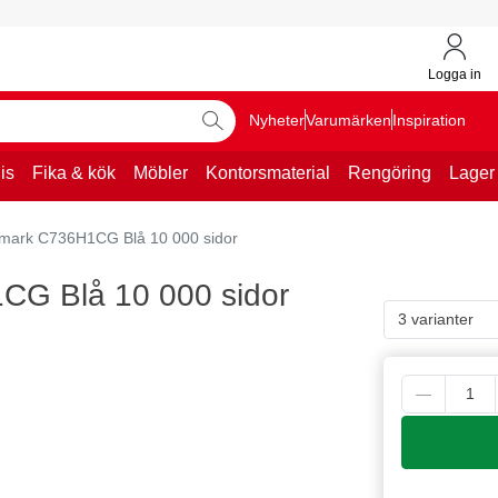
Logga in
Nyheter
Varumärken
Inspiration
is
Fika & kök
Möbler
Kontorsmaterial
Rengöring
Lager
xmark C736H1CG Blå 10 000 sidor
CG Blå 10 000 sidor
3 varianter