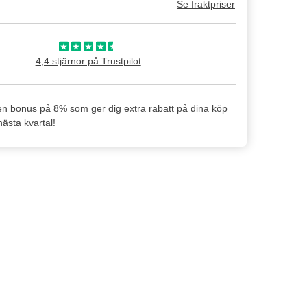
Se fraktpriser
4,4 stjärnor på Trustpilot
en bonus på 8% som ger dig extra rabatt på dina köp
ästa kvartal!