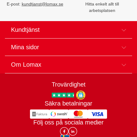
E-post:
kundtjanst@lomax.se
Hitta enkelt allt till
arbetsplatsen
Kundtjänst
Mina sidor
Om Lomax
Trovärdighet
Säkra betalningar
Trygg E-handel
Följ oss på sociala medier
Lomax DK Facebook
Lomax SE LinkIn