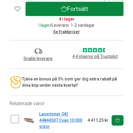
Fortsätt
4 i lager
I lager
/
Leverans: 1-2 vardagar
Se fraktpriser
4,4 stjärnor på Trustpilot
Snabb leverans
Tjäna en bonus på 5% som ger dig extra rabatt på
dina köp under nästa kvartal!
Relaterade varor
Lasertoner OKI
44844507 Cyan 10 000
4 411,25 kr.
sidor