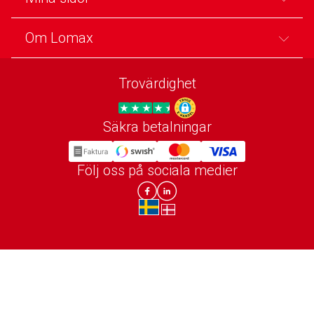
Om Lomax
Trovärdighet
Säkra betalningar
Trygg E-handel
Följ oss på sociala medier
Lomax DK Facebook
Lomax SE LinkIn
sv-SE
da-DK