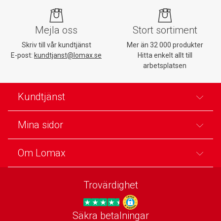
Mejla oss
Stort sortiment
Skriv till vår kundtjänst
Mer än 32 000 produkter
E-post:
kundtjanst@lomax.se
Hitta enkelt allt till
arbetsplatsen
Kundtjänst
Mina sidor
Om Lomax
Trovärdighet
Säkra betalningar
Trygg E-handel