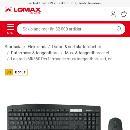
Fri frakt över 999 kr (exkl. moms)
|
Snabb leverans
|
Menu
Startsida
Elektronik
Dator- & surfplattetillbehör
Datormöss & tangentbord
Mus- & tangentbordsset
Logitech MK850 Performance mus/tangentbord set, no
8%
Bonus