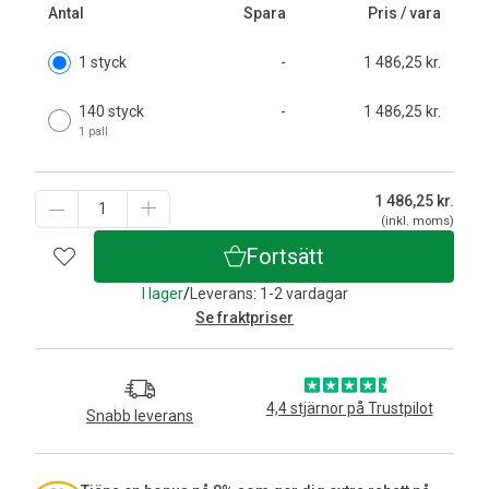
Antal
Spara
Pris / vara
1 styck
-
1 486,25 kr.
140 styck
-
1 486,25 kr.
1 pall
1 486,25
kr.
(inkl. moms)
Fortsätt
I lager
/
Leverans: 1-2 vardagar
Se fraktpriser
4,4 stjärnor på Trustpilot
Snabb leverans