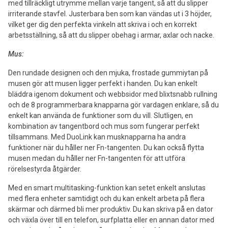
med tillräckligt utrymme mellan varje tangent, så att du slipper
irriterande stavfel. Justerbara ben som kan vändas ut i 3 höjder,
vilket ger dig den perfekta vinkeln att skriva i och en korrekt
arbetsställning, så att du slipper obehag i armar, axlar och nacke.
Mus:
Den rundade designen och den mjuka, frostade gummiytan på
musen gör att musen ligger perfekt i handen. Du kan enkelt
bläddra igenom dokument och webbsidor med blixtsnabb rullning
och de 8 programmerbara knapparna gör vardagen enklare, så du
enkelt kan använda de funktioner som du vill. Slutligen, en
kombination av tangentbord och mus som fungerar perfekt
tillsammans. Med DuoLink kan musknapparna ha andra
funktioner när du håller ner Fn-tangenten. Du kan också flytta
musen medan du håller ner Fn-tangenten för att utföra
rörelsestyrda åtgärder.
Med en smart multitasking-funktion kan setet enkelt anslutas
med flera enheter samtidigt och du kan enkelt arbeta på flera
skärmar och därmed bli mer produktiv. Du kan skriva på en dator
och växla över till en telefon, surfplatta eller en annan dator med