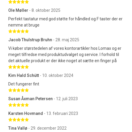
Betygsatt 5 av 5 stjärnor
Ole Møller
- 8. oktober 2025
Perfekt tastatur med god støtte for håndled og F taster der er
nemme at bruge
Betygsatt 5 av 5 stjärnor
Jacob Thulstrup Bruhn
- 28. maj 2025
Vi køber størstedelen af vores kontorartikler hos Lomax og er
meget tilfredse med produktudvalget og service. I forhold til
det aktuelle produkt er der ikke noget at sætte en finger på
Betygsatt 5 av 5 stjärnor
Kim Hald Schütt
- 10. oktober 2024
Det fungerer fint
Betygsatt 5 av 5 stjärnor
Susan Åxman Petersen
- 12. juli 2023
Betygsatt 5 av 5 stjärnor
Karsten Hovmand
- 13. februari 2023
Betygsatt 5 av 5 stjärnor
Tina Vallø
- 29. december 2022