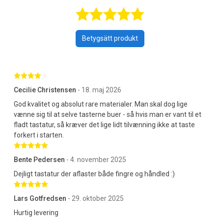
Betygsatt 4,9 a
Betygsätt produkt
Betygsatt 4 av 5 stjärnor
Cecilie Christensen
- 18. maj 2026
God kvalitet og absolut rare materialer. Man skal dog lige
vænne sig til at selve tasterne buer - så hvis man er vant til et
fladt tastatur, så kræver det lige lidt tilvænning ikke at taste
forkert i starten.
Betygsatt 5 av 5 stjärnor
Bente Pedersen
- 4. november 2025
Dejligt tastatur der aflaster både fingre og håndled :)
Betygsatt 5 av 5 stjärnor
Lars Gotfredsen
- 29. oktober 2025
Hurtig levering