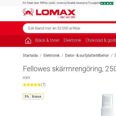
Fri frakt över 999 kr (exkl. moms)
|
Snabb leverans
|
Trustpilot
Bläck & toner
Elektronik
Chokolad & godi
Startsida
Elektronik
Dator- & surfplattetillbehör
Fellowes skärmrengöring, 250
mm.
(7)
5%
Bonus