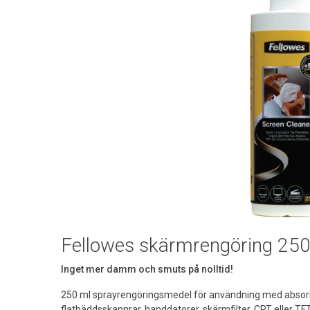
Fellowes skärmrengöring 250
Inget mer damm och smuts på nolltid!
250 ml sprayrengöringsmedel för användning med absorb
flatbäddsskannrar, handdatorer, skärmfilter, CRT eller 