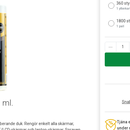
360 sty
1 ytterka
1800 s
1 pall
 ml.
Snab
Tjäna 
erande duk. Rengör enkelt alla skärmar,
under 
TFT/LCD-skärmar och laptop-skärmar. Sprayen