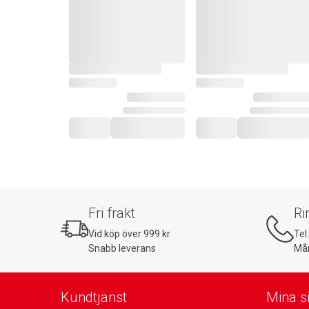
Fri frakt
Ri
Vid köp över 999 kr
Tel
Snabb leverans
Mån
Kundtjänst
Mina s