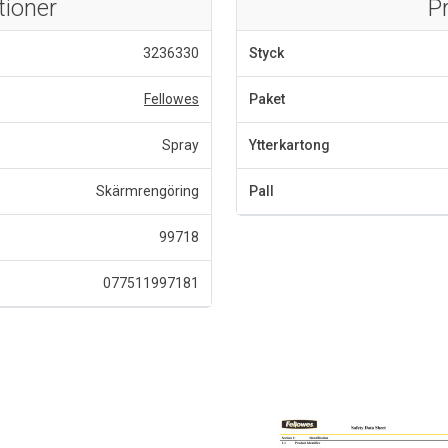
tioner
P
3236330
Styck
Fellowes
Paket
Spray
Ytterkartong
Skärmrengöring
Pall
99718
077511997181