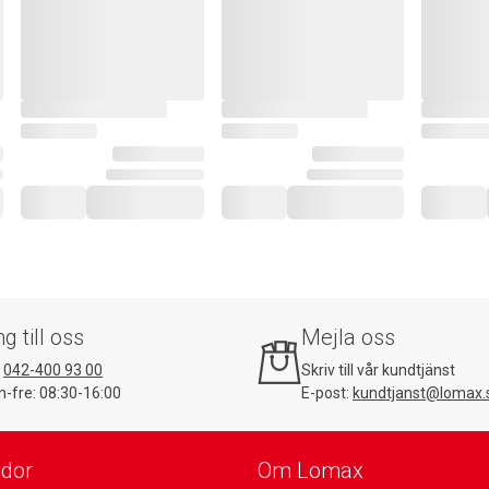
ng till oss
Mejla oss
:
042-400 93 00
Skriv till vår kundtjänst
-fre: 08:30-16:00
E-post:
kundtjanst@lomax.
idor
Om Lomax