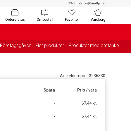
CSR
|
Omtanke
|
Kundtjänst
Orderstatus
Ombeställ
Favoriter
Varukorg
Företagsgåvor
Fler produkter
Produkter med omtanke
Artikelnummer 3236330
Spara
Pris / vara
-
67,44 kr.
-
67,44 kr.