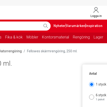
Logga in
Nyheter
Varumärken
Inspiration
s
Fika & kök
Möbler
Kontorsmaterial
Rengöring
Lager
Datorrengöring
Fellowes skärmrengöring, 250 ml.
 ml.
Antal
1 styck
6 styck
1 paket