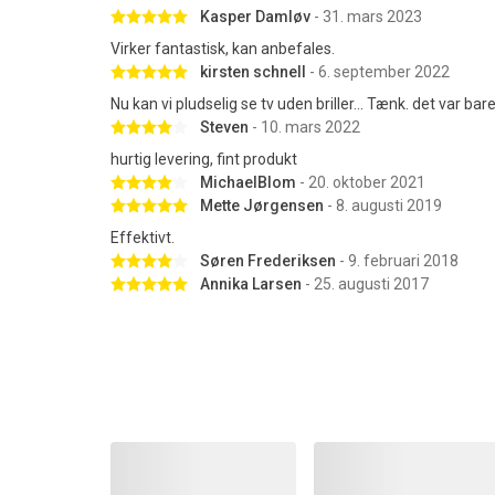
Betygsatt 5 av 5 stjärnor
Kasper Damløv
- 31. mars 2023
Virker fantastisk, kan anbefales.
Betygsatt 5 av 5 stjärnor
kirsten schnell
- 6. september 2022
Nu kan vi pludselig se tv uden briller... Tænk. det var bare
Betygsatt 4 av 5 stjärnor
Steven
- 10. mars 2022
hurtig levering, fint produkt
Betygsatt 4 av 5 stjärnor
MichaelBlom
- 20. oktober 2021
Betygsatt 5 av 5 stjärnor
Mette Jørgensen
- 8. augusti 2019
Effektivt.
Betygsatt 4 av 5 stjärnor
Søren Frederiksen
- 9. februari 2018
Betygsatt 5 av 5 stjärnor
Annika Larsen
- 25. augusti 2017