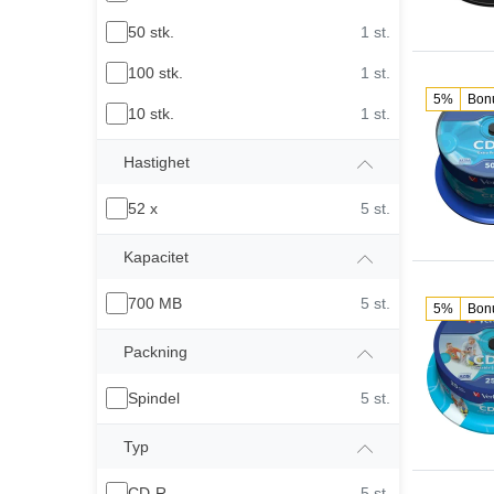
50 stk.
1 st.
100 stk.
1 st.
5%
Bon
10 stk.
1 st.
Hastighet
52 x
5 st.
Kapacitet
700 MB
5 st.
5%
Bon
Packning
Spindel
5 st.
Typ
CD-R
5 st.