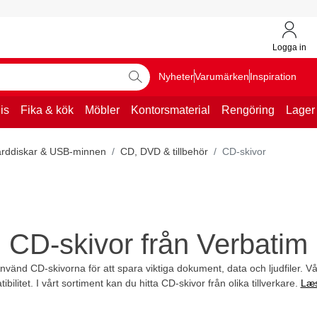
Logga in
Nyheter
Varumärken
Inspiration
is
Fika & kök
Möbler
Kontorsmaterial
Rengöring
Lager
rddiskar & USB-minnen
CD, DVD & tillbehör
CD-skivor
CD-skivor från Verbatim
 Använd CD-skivorna för att spara viktiga dokument, data och ljudfiler. 
ibilitet. I vårt sortiment kan du hitta CD-skivor från olika tillverkare.
Læ