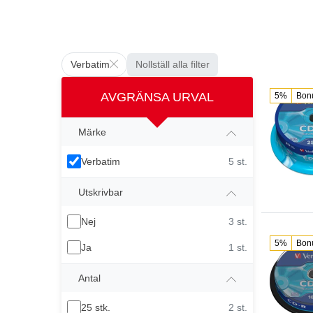
Verbatim
Nollställ alla filter
AVGRÄNSA URVAL
5%
Bon
Märke
Verbatim
5 st.
Utskrivbar
Nej
3 st.
5%
Bon
Ja
1 st.
Antal
25 stk.
2 st.