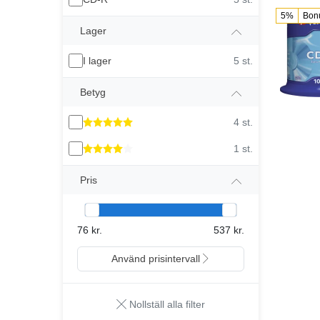
5%
Bon
Lager
I lager
5 st.
Betyg
4 st.
1 st.
Pris
76 kr.
537 kr.
Använd prisintervall
Nollställ alla filter