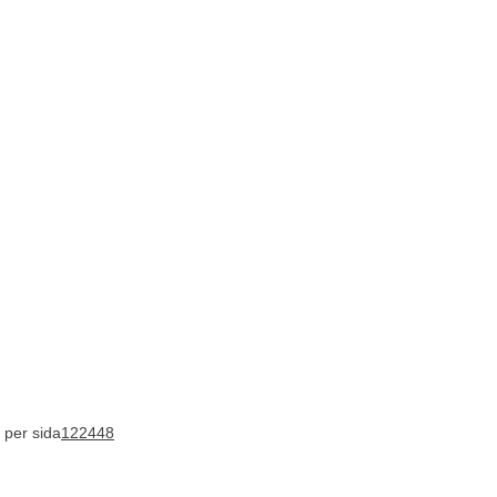
 per sida
12
24
48