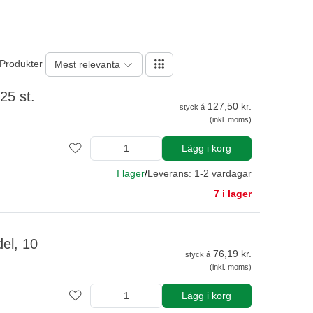
 Produkter
Mest relevanta
25 st.
127,50 kr.
styck á
(inkl. moms)
Lägg i korg
I lager
/
Leverans: 1-2 vardagar
7 i lager
el, 10
76,19 kr.
styck á
(inkl. moms)
Lägg i korg