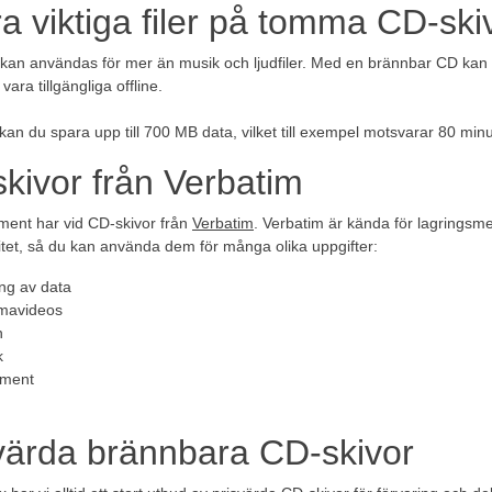
a viktiga filer på tomma CD-ski
kan användas för mer än musik och ljudfiler. Med en brännbar CD kan 
 vara tillgängliga offline.
an du spara upp till 700 MB data, vilket till exempel motsvarar 80 minute
kivor från Verbatim
timent har vid CD-skivor från
Verbatim
. Verbatim är kända för lagringsmed
itet, så du kan använda dem för många olika uppgifter:
ng av data
avideos
n
k
ment
värda brännbara CD-skivor