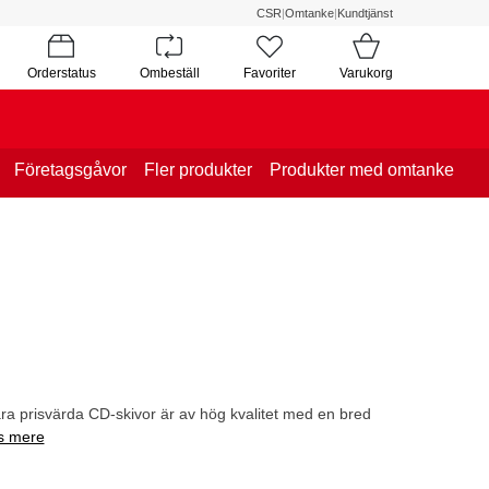
CSR
|
Omtanke
|
Kundtjänst
Orderstatus
Ombeställ
Favoriter
Varukorg
Företagsgåvor
Fler produkter
Produkter med omtanke
Våra prisvärda CD-skivor är av hög kvalitet med en bred
s mere