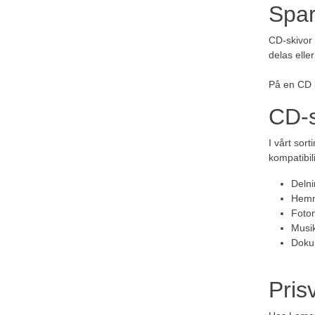
Spar
CD-skivor 
delas eller
På en CD k
CD-s
I vårt sor
kompatibil
Delni
Hemm
Foto
Musi
Doku
Pris