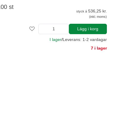
00 st
536,25 kr.
styck á
(inkl. moms)
Lägg i korg
I lager
/
Leverans: 1-2 vardagar
7 i lager