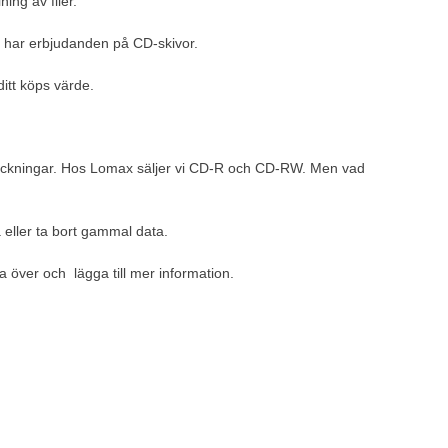
ing av filer.
i har erbjudanden på CD-skivor.
itt köps värde.
beteckningar. Hos Lomax säljer vi CD-R och CD-RW. Men vad
a eller ta bort gammal data.
över och lägga till mer information.
naren är en effektiv drivrutin som kan anslutas till din