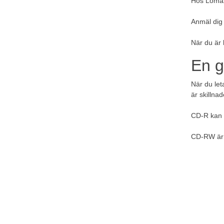
Hos Lomax 
Anmäl dig t
När du är
En g
När du let
är skillna
CD-R kan b
CD-RW är m
Hur 
För att sp
dator.
Hur 