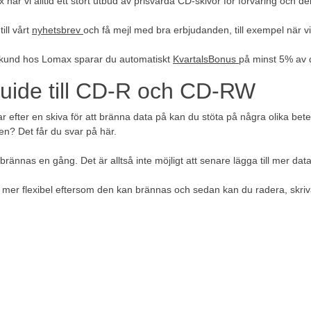
har vi alltid ett stort utbud av prisvärda CD-skivor för förvaring och deln
ill vårt
nyhetsbrev
och få mejl med bra erbjudanden, till exempel när v
 kund hos Lomax sparar du automatiskt
KvartalsBonus
på minst 5% av d
uide till CD-R och CD-RW
ar efter en skiva för att bränna data på kan du stöta på några olika 
den? Det får du svar på här.
rännas en gång. Det är alltså inte möjligt att senare lägga till mer dat
er flexibel eftersom den kan brännas och sedan kan du radera, skriva 
sparar man filer på en CD?
ara filer på en CD ska man använda en CD- eller CD-/DVD-brännare. Brän
bränner man en CD?