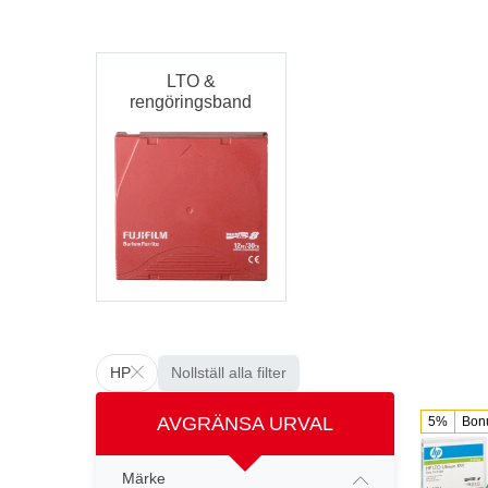
LTO &
rengöringsband
HP
Nollställ alla filter
AVGRÄNSA URVAL
5%
Bon
Märke