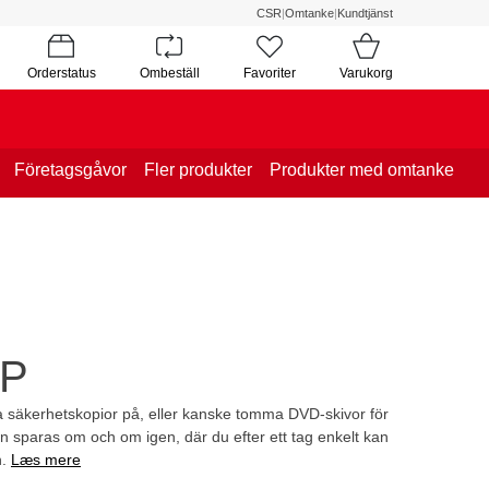
CSR
|
Omtanke
|
Kundtjänst
Orderstatus
Ombeställ
Favoriter
Varukorg
Företagsgåvor
Fler produkter
Produkter med omtanke
HP
iga säkerhetskopior på, eller kanske tomma DVD-skivor för
sparas om och om igen, där du efter ett tag enkelt kan
n.
Læs mere