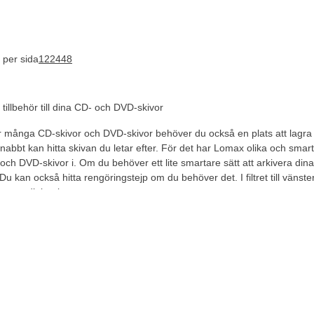
 per sida
12
24
48
tillbehör till dina CD- och DVD-skivor
r många CD-skivor och DVD-skivor behöver du också en plats att lagr
snabbt kan hitta skivan du letar efter. För det har Lomax olika och smarta
och DVD-skivor i. Om du behöver ett lite smartare sätt att arkivera di
 Du kan också hitta rengöringstejp om du behöver det. I filtret till väns
 av medielagring.
ng till oss
Mejla oss
:
042-400 93 00
Skriv till vår kundtjänst
-fre: 08:30-16:00
E-post:
kundtjanst@lomax.