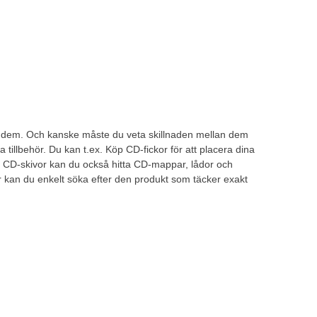
a dem. Och kanske måste du veta skillnaden mellan dem
 tillbehör. Du kan t.ex. Köp CD-fickor för att placera dina
na CD-skivor kan du också hitta CD-mappar, lådor och
ter kan du enkelt söka efter den produkt som täcker exakt
Stort sortiment
Mer än 32 000 produkter
se
Hitta enkelt allt till arbetsplatsen