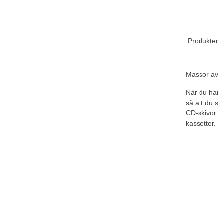
Produkter
Massor av 
När du ha
så att du 
CD-skivor 
kassetter.
ditt behov
Fri frakt
Ri
Vid köp över 999 kr
Tel
Snabb leverans
Mån