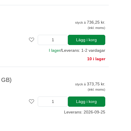
736,25 kr.
styck á
(inkl. moms)
Lägg i korg
I lager
/
Leverans: 1-2 vardagar
10 i lager
0 GB)
373,75 kr.
styck á
(inkl. moms)
Lägg i korg
Leverans: 2026-09-25