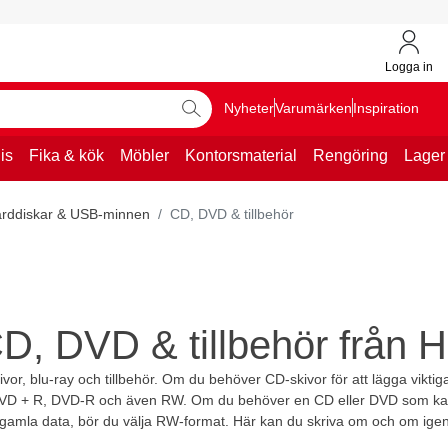
Logga in
Nyheter
Varumärken
Inspiration
is
Fika & kök
Möbler
Kontorsmaterial
Rengöring
Lager
rddiskar & USB-minnen
CD, DVD & tillbehör
D, DVD & tillbehör från 
ivor, blu-ray och tillbehör. Om du behöver CD-skivor för att lägga vikt
 DVD + R, DVD-R och även RW. Om du behöver en CD eller DVD som kan 
 gamla data, bör du välja RW-format. Här kan du skriva om och om ige