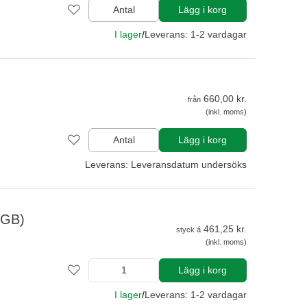
Antal
Lägg i korg
I lager
/
Leverans: 1-2 vardagar
660,00 kr.
från
(inkl. moms)
Antal
Lägg i korg
Leverans: Leveransdatum undersöks
 GB)
461,25 kr.
styck á
(inkl. moms)
Lägg i korg
I lager
/
Leverans: 1-2 vardagar