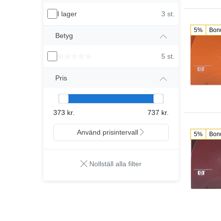
I lager
3 st.
5%
Bon
Betyg
5 st.
Pris
373 kr.
737 kr.
Använd prisintervall
5%
Bon
Nollställ alla filter