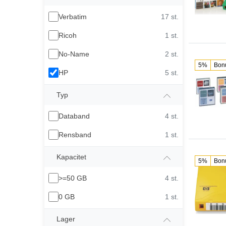
Verbatim
17 st.
Ricoh
1 st.
No-Name
2 st.
5%
Bon
HP
5 st.
Typ
Databand
4 st.
Rensband
1 st.
Kapacitet
5%
Bon
>=50 GB
4 st.
0 GB
1 st.
Lager