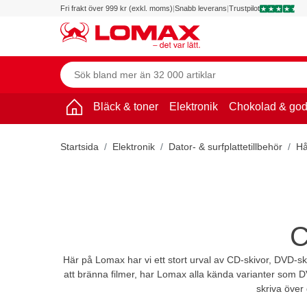
Fri frakt över 999 kr (exkl. moms)
|
Snabb leverans
|
Trustpilot
Bläck & toner
Elektronik
Chokolad & god
Startsida
Elektronik
Dator- & surfplattetillbehör
Hå
C
Här på Lomax har vi ett stort urval av CD-skivor, DVD-sk
att bränna filmer, har Lomax alla kända varianter som
skriva över