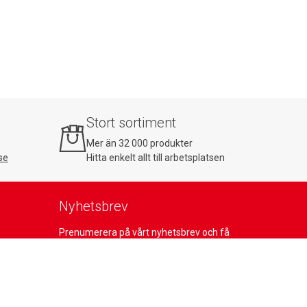
Stort sortiment
Mer än 32 000 produkter
se
Hitta enkelt allt till arbetsplatsen
Nyhetsbrev
Prenumerera på vårt nyhetsbrev och få
10% rabatt på din första order!
Prenumerera