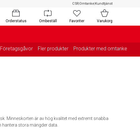
CSR
|
Omtanke
|
Kundtjänst
Orderstatus
Ombeställ
Favoriter
Varukorg
Företagsgåvor
Fler produkter
Produkter med omtanke
isk. Minneskorten är av hög kvalitet med extremt snabba
an hantera stora mängder data.