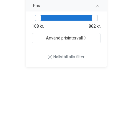
Pris
168 kr.
862 kr.
Använd prisintervall
Nollställ alla filter