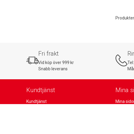
Produkter
Fri frakt
Ri
Vid köp över 999 kr
Tel
Snabb leverans
Mån
Kundtjänst
Mina s
Kundtjänst
Mina sido
Köpvillkor
Favoritlis
Cookiepolicy
Mina kun