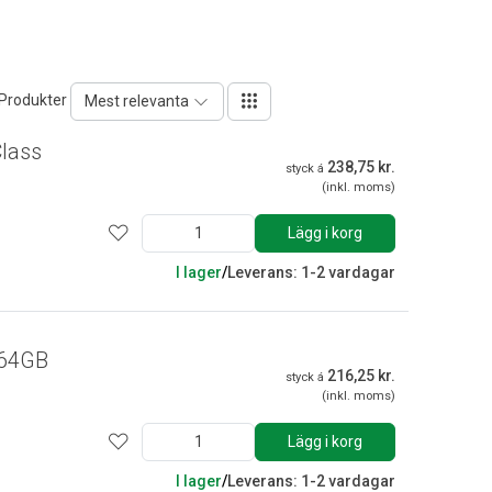
 Produkter
Mest relevanta
lass
238,75 kr.
styck á
(inkl. moms)
Lägg i korg
I lager
/
Leverans: 1-2 vardagar
 64GB
216,25 kr.
styck á
(inkl. moms)
Lägg i korg
I lager
/
Leverans: 1-2 vardagar