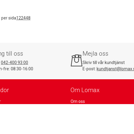
 per sida
12
24
48
ng till oss
Mejla oss
:
042-400 93 00
Skriv till vår kundtjänst
-fre: 08:30-16:00
E-post:
kundtjanst@lomax.
idor
Om Lomax
r
Om oss
ta
Fördelar hos Lomax
dtjänstärenden
Jobba på Lomax