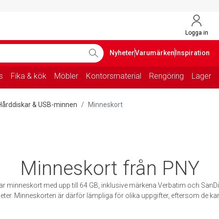
Logga in
Nyheter
Varumärken
Inspiration
s
Fika & kök
Möbler
Kontorsmaterial
Rengöring
Lager
Hårddiskar & USB-minnen
Minneskort
Minneskort från PNY
 har minneskort med upp till 64 GB, inklusive märkena Verbatim och SanD
eter. Minneskorten är därför lämpliga för olika uppgifter, eftersom de k