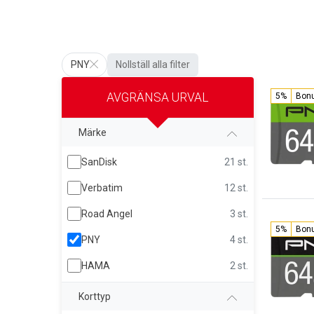
PNY
Nollställ alla filter
AVGRÄNSA URVAL
5%
Bon
Märke
SanDisk
21 st.
Verbatim
12 st.
Road Angel
3 st.
5%
Bon
PNY
4 st.
HAMA
2 st.
Korttyp