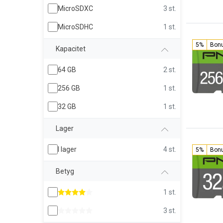
MicroSDXC
3 st.
MicroSDHC
1 st.
5%
Bon
Kapacitet
64 GB
2 st.
256 GB
1 st.
32 GB
1 st.
Lager
I lager
4 st.
5%
Bon
Betyg
1 st.
3 st.