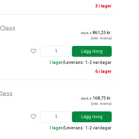
3 i lager
 Class
861,25 kr.
styck á
(inkl. moms)
Lägg i korg
I lager
/
Leverans: 1-2 vardagar
6 i lager
Class
168,75 kr.
styck á
(inkl. moms)
Lägg i korg
I lager
/
Leverans: 1-2 vardagar