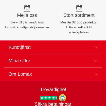
Mejla oss
Stort sortiment
Skriv till vår kundtjänst
Mer än 32 000 produkter
E-post:
kundtjanst@lomax.se
Hitta enkelt allt till
arbetsplatsen
Kundtjänst
Mina sidor
Om Lomax
Trovärdighet
Säkra betalningar
Trygg E-handel