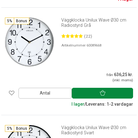
Väggklocka Unilux Wave Ø30 cm
5%
Bonus
Radiostyrd Grå
(22)
Artikelnummer 60089668
636,25 kr.
från
(inkl. moms)
Antal
I lager
/
Leverans: 1-2 vardagar
Väggklocka Unilux Wave Ø30 cm
5%
Bonus
Radiostyrd Svart