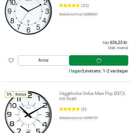
(22)
Artikelnummer 60089667
636,25 kr.
från
(inkl. moms)
Antal
I lager
/
Leverans: 1-2 vardagar
Väggklocka Unilux Maxi Pop Ø37,5
5%
Bonus
cm Svart
(5)
Artikelnummer 60089737