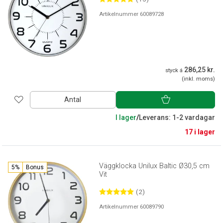
Artikelnummer 60089728
286,25 kr.
styck á
(inkl. moms)
Antal
I lager
/
Leverans: 1-2 vardagar
17 i lager
Väggklocka Unilux Baltic Ø30,5 cm
5%
Bonus
Vit
(2)
Artikelnummer 60089790