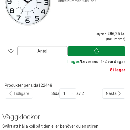
Artikelnummer 60089729
286,25 kr.
styck á
(inkl. moms)
Antal
I lager
/
Leverans: 1-2 vardagar
8 i lager
Produkter per sida
12
24
48
Tidligare
Sida
1
av 2
Nästa
Väggklockor
Svårt att hålla koll på tiden eller behöver du en stilren