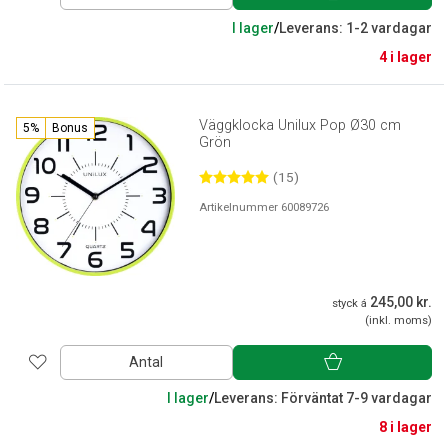
I lager
/
Leverans: 1-2 vardagar
4 i lager
Väggklocka Unilux Pop Ø30 cm
5%
Bonus
Grön
(15)
Artikelnummer 60089726
245,00 kr.
styck á
(inkl. moms)
Antal
I lager
/
Leverans: Förväntat 7-9 vardagar
8 i lager