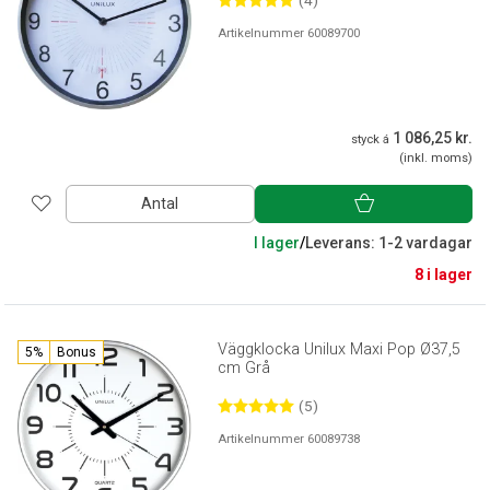
(4)
Artikelnummer 60089700
1 086,25 kr.
styck á
(inkl. moms)
Antal
I lager
/
Leverans: 1-2 vardagar
8 i lager
Väggklocka Unilux Maxi Pop Ø37,5
5%
Bonus
cm Grå
(5)
Artikelnummer 60089738