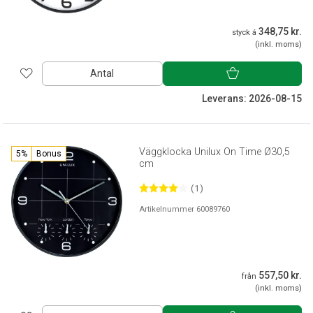
348,75 kr.
styck á
(inkl. moms)
Antal
Leverans: 2026-08-15
Väggklocka Unilux On Time Ø30,5
5%
Bonus
cm
(1)
Artikelnummer 60089760
557,50 kr.
från
(inkl. moms)