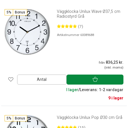
Väggklocka Unilux Wave Ø37,5 cm
5%
Bonus
Radiostyrd Grå
(7)
Artikelnummer 60089688
836,25 kr.
från
(inkl. moms)
Antal
I lager
/
Leverans: 1-2 vardagar
9 i lager
Väggklocka Unilux Pop Ø30 cm Grå
5%
Bonus
(15)