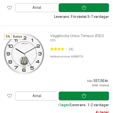
Antal
Leverans: Förväntat 5-7 vardagar
Väggklocka Unilux Tempus Ø30,5
5%
Bonus
cm
(4)
Artikelnummer 60089770
557,50 kr.
från
(inkl. moms)
Antal
I lager
/
Leverans: 1-2 vardagar
4 i lager