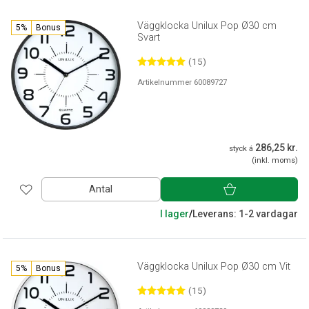
Väggklocka Unilux Pop Ø30 cm
5%
Bonus
Svart
(15)
Artikelnummer 60089727
286,25 kr.
styck á
(inkl. moms)
Antal
I lager
/
Leverans: 1-2 vardagar
Väggklocka Unilux Pop Ø30 cm Vit
5%
Bonus
(15)