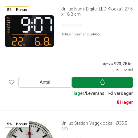
Unilux Numi Digital LED Klocka | 27,5
5%
Bonus
x 18,3 cm
Artikelnummer 60244550
973,75 kr.
styck á
(inkl. moms)
Antal
I lager
/
Leverans: 1-2 vardagar
8 i lager
Unilux Station Väggklocka | Ø35,5
5%
Bonus
cm