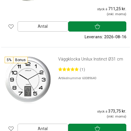
711,25 kr.
styck á
(inkl. moms)
Antal
Leverans: 2026-08-16
Väggklocka Unilux Instinct Ø31 cm
5%
Bonus
(1)
Artikelnummer 60089640
373,75 kr.
styck á
(inkl. moms)
Antal