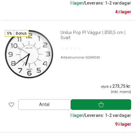
I lager
/
Leverans: 1-2 vardagar
4 i lager
Unilux Pop Pl Väggur | Ø30,5 cm |
5%
Bonus
Svart
Artikelnummer 60244540
273,75 kr.
styck á
(inkl. moms)
Antal
I lager
/
Leverans: 1-2 vardagar
9 i lager