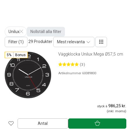
Unilux
Nollställ alla filter
29 Produkter
Filter (1)
Mest relevanta
Väggklocka Unilux Mega Ø57,5 cm
5%
Bonus
(3)
Artikelnummer 60089800
986,25 kr.
styck á
(inkl. moms)
Antal