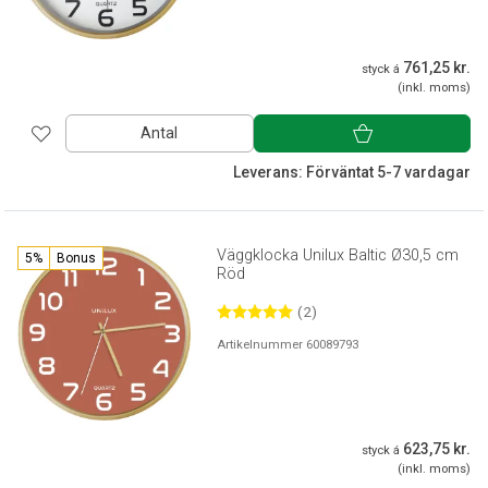
761,25 kr.
styck á
(inkl. moms)
Antal
Leverans: Förväntat 5-7 vardagar
Väggklocka Unilux Baltic Ø30,5 cm
5%
Bonus
Röd
(2)
Artikelnummer 60089793
623,75 kr.
styck á
(inkl. moms)