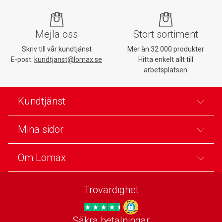
Mejla oss
Stort sortiment
Skriv till vår kundtjänst
Mer än 32 000 produkter
E-post:
kundtjanst@lomax.se
Hitta enkelt allt till
arbetsplatsen
Kundtjänst
Mina sidor
Om Lomax
Trovärdighet
Säkra betalningar
Trygg E-handel