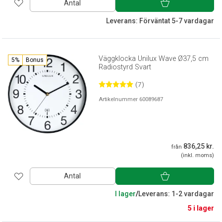
Antal
Leverans: Förväntat 5-7 vardagar
Väggklocka Unilux Wave Ø37,5 cm
5%
Bonus
Radiostyrd Svart
(7)
Artikelnummer 60089687
836,25 kr.
från
(inkl. moms)
Antal
I lager
/
Leverans: 1-2 vardagar
5 i lager