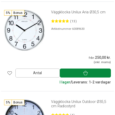
Väggklocka Unilux Aria Ø30,5 cm
5%
Bonus
(13)
Artikelnummer 60089630
250,00 kr.
från
(inkl. moms)
Antal
I lager
/
Leverans: 1-2 vardagar
Väggklocka Unilux Outdoor Ø35,5
5%
Bonus
cm Radiostyrd