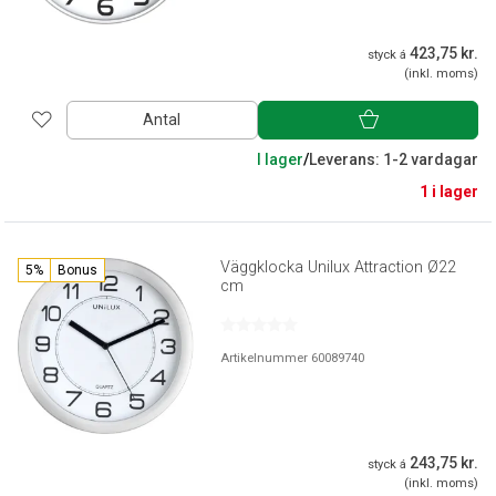
423,75 kr.
styck á
(inkl. moms)
Antal
I lager
/
Leverans: 1-2 vardagar
1 i lager
Väggklocka Unilux Attraction Ø22
5%
Bonus
cm
Artikelnummer 60089740
243,75 kr.
styck á
(inkl. moms)