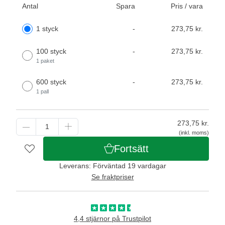
Antal
Spara
Pris / vara
1 styck
-
273,75 kr.
100 styck
-
273,75 kr.
1 paket
600 styck
-
273,75 kr.
1 pall
273,75
kr.
(inkl. moms)
Fortsätt
Leverans: Förväntad 19 vardagar
Se fraktpriser
4,4 stjärnor på Trustpilot