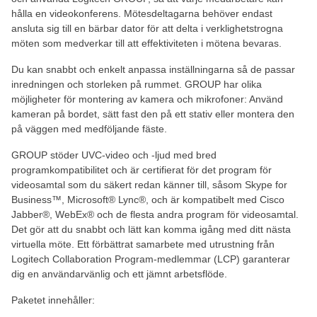
hålla en videokonferens. Mötesdeltagarna behöver endast
ansluta sig till en bärbar dator för att delta i verklighetstrogna
möten som medverkar till att effektiviteten i mötena bevaras.
Du kan snabbt och enkelt anpassa inställningarna så de passar
inredningen och storleken på rummet. GROUP har olika
möjligheter för montering av kamera och mikrofoner: Använd
kameran på bordet, sätt fast den på ett stativ eller montera den
på väggen med medföljande fäste.
GROUP stöder UVC-video och -ljud med bred
programkompatibilitet och är certifierat för det program för
videosamtal som du säkert redan känner till, såsom Skype for
Business™, Microsoft® Lync®, och är kompatibelt med Cisco
Jabber®, WebEx® och de flesta andra program för videosamtal.
Det gör att du snabbt och lätt kan komma igång med ditt nästa
virtuella möte. Ett förbättrat samarbete med utrustning från
Logitech Collaboration Program-medlemmar (LCP) garanterar
dig en användarvänlig och ett jämnt arbetsflöde.
Paketet innehåller: