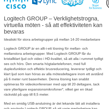
Logitech GROUP – Verklighetstrogna,
virtuella möten - så att effektiviteten kan
bevaras
Idealiskt för stora arbetsgrupper på mellan 14-20 medarbetare
Logitech GROUP är en allt-i-ett lösning för mellan- och
mellanstora arbetsgrupper. Med Logitech GROUP får du
kristallklart ljud och video i HD-kvalitet, så att alla i rummet tydligt
ses och hörs. Den smarta högtalartelefonen, med full
duplexfunktion och effektiv brusreducering, levererar tydligt och
klart ljud som kan höras av alla mötesdeltagare inom ett avstånd
på 6 meter runt basenheten. Denna lösning kan snabbt
optimeras för videokonferenser med upp till 20 deltagare, tack
vare ytterligare expansionsmikrofoner*, vilket ger en ökad
räckvidd på upp till 8,5 meter.
Med en smidig USB-anslutning är det lekande lätt att installera
och använda Logitech GROUP, så att varje medarbetare kan