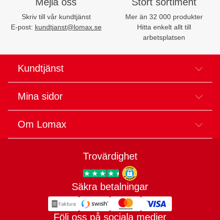
Mejla oss
Stort sortiment
Skriv till vår kundtjänst
Mer än 32 000 produkter
E-post:
kundtjanst@lomax.se
Hitta enkelt allt till
arbetsplatsen
Kundtjänst
Mina sidor
Om Lomax
Trovärdighet
Säkra betalningar
Trygg E-handel
Följ oss på sociala medier