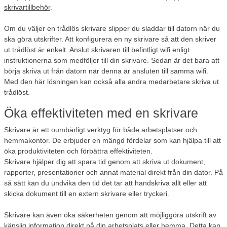
skrivartillbehör
.
Om du väljer en trådlös skrivare slipper du sladdar till datorn när du
ska göra utskrifter. Att konfigurera en ny skrivare så att den skriver
ut trådlöst är enkelt. Anslut skrivaren till befintligt wifi enligt
instruktionerna som medföljer till din skrivare. Sedan är det bara att
börja skriva ut från datorn när denna är ansluten till samma wifi.
Med den här lösningen kan också alla andra medarbetare skriva ut
trådlöst.
Öka effektiviteten med en skrivare
Skrivare är ett oumbärligt verktyg för både arbetsplatser och
hemmakontor. De erbjuder en mängd fördelar som kan hjälpa till att
öka produktiviteten och förbättra effektiviteten.
Skrivare hjälper dig att spara tid genom att skriva ut dokument,
rapporter, presentationer och annat material direkt från din dator. På
så sätt kan du undvika den tid det tar att handskriva allt eller att
skicka dokument till en extern skrivare eller tryckeri.
Skrivare kan även öka säkerheten genom att möjliggöra utskrift av
känslig information direkt på din arbetsplats eller hemma. Detta kan