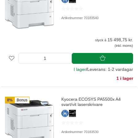
Artikelnummer 70183540
15 498,75 kr.
styck á
(inkl. moms)
I lager
/
Leverans: 1-2 vardagar
1 i lager
Kyocera ECOSYS PA5500x A4
8%
Bonus
svart/vit laserskrivare
Artikelnummer 70183530