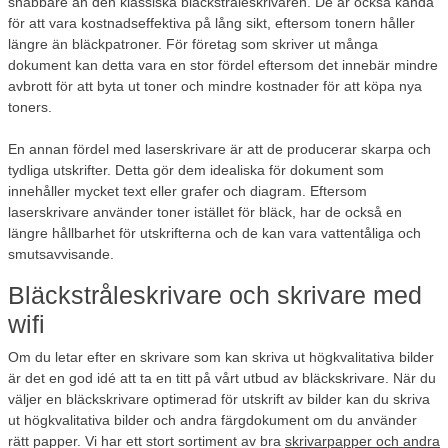
snabbare än den klassiska bläckstråleskrivaren. De är också kända
för att vara kostnadseffektiva på lång sikt, eftersom tonern håller
längre än bläckpatroner. För företag som skriver ut många
dokument kan detta vara en stor fördel eftersom det innebär mindre
avbrott för att byta ut toner och mindre kostnader för att köpa nya
toners.
En annan fördel med laserskrivare är att de producerar skarpa och
tydliga utskrifter. Detta gör dem idealiska för dokument som
innehåller mycket text eller grafer och diagram. Eftersom
laserskrivare använder toner istället för bläck, har de också en
längre hållbarhet för utskrifterna och de kan vara vattentåliga och
smutsavvisande.
Bläckstråleskrivare och skrivare med
wifi
Om du letar efter en skrivare som kan skriva ut högkvalitativa bilder
är det en god idé att ta en titt på vårt utbud av bläckskrivare. När du
väljer en bläckskrivare optimerad för utskrift av bilder kan du skriva
ut högkvalitativa bilder och andra färgdokument om du använder
rätt papper. Vi har ett stort sortiment av bra
skrivarpapper och andra