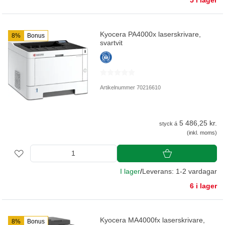
5 i lager
Kyocera PA4000x laserskrivare,
8%
Bonus
svartvit
Artikelnummer 70216610
5 486,25 kr.
styck á
(inkl. moms)
I lager
/
Leverans: 1-2 vardagar
6 i lager
Kyocera MA4000fx laserskrivare,
8%
Bonus