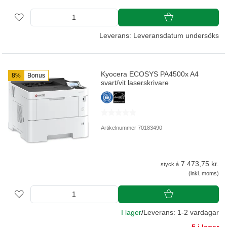
Leverans: Leveransdatum undersöks
Kyocera ECOSYS PA4500x A4
8%
Bonus
svart/vit laserskrivare
Artikelnummer 70183490
7 473,75 kr.
styck á
(inkl. moms)
I lager
/
Leverans: 1-2 vardagar