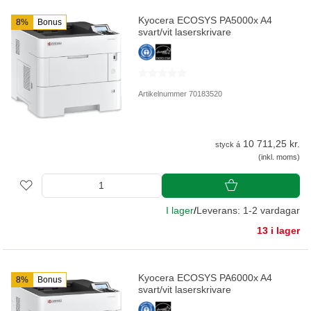
Kyocera ECOSYS PA5000x A4
8%
Bonus
svart/vit laserskrivare
Artikelnummer 70183520
10 711,25 kr.
styck á
(inkl. moms)
I lager
/
Leverans: 1-2 vardagar
13 i lager
Kyocera ECOSYS PA6000x A4
8%
Bonus
svart/vit laserskrivare