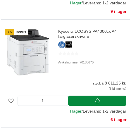
I lager
/
Leverans: 1-2 vardagar
9 i lager
Kyocera ECOSYS PA4000cx A4
8%
Bonus
färglaserskrivare
Artikelnummer 70183670
8 811,25 kr.
styck á
(inkl. moms)
I lager
/
Leverans: 1-2 vardagar
6 i lager