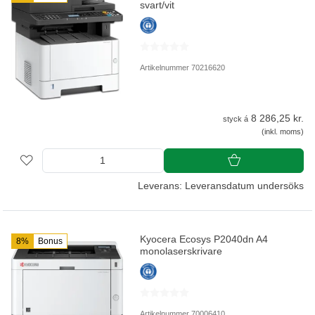
svart/vit
Artikelnummer 70216620
8 286,25 kr.
styck á
(inkl. moms)
Leverans: Leveransdatum undersöks
Kyocera Ecosys P2040dn A4
8%
Bonus
monolaserskrivare
Artikelnummer 70006410