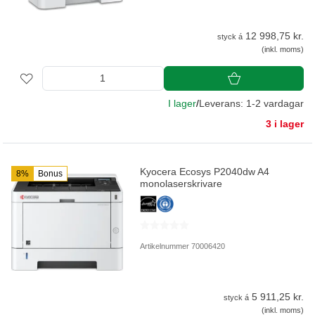
12 998,75 kr.
styck á
(inkl. moms)
I lager
/
Leverans: 1-2 vardagar
3 i lager
Kyocera Ecosys P2040dw A4
8%
Bonus
monolaserskrivare
Artikelnummer 70006420
5 911,25 kr.
styck á
(inkl. moms)