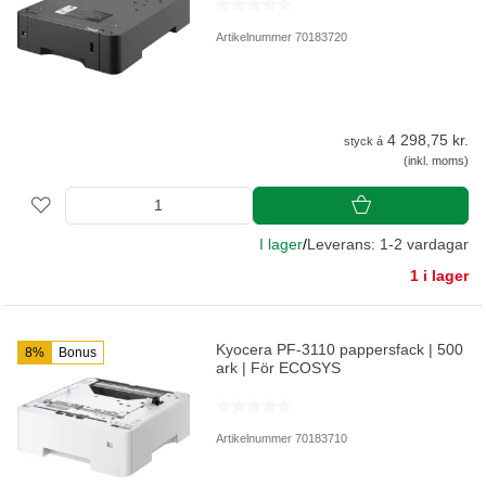
Artikelnummer 70183720
4 298,75 kr.
styck á
(inkl. moms)
I lager
/
Leverans: 1-2 vardagar
1 i lager
Kyocera PF-3110 pappersfack | 500
8%
Bonus
ark | För ECOSYS
Artikelnummer 70183710