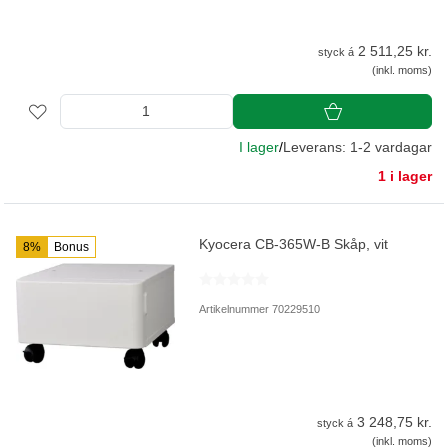
2 511,25 kr.
styck á
(inkl. moms)
I lager
/
Leverans: 1-2 vardagar
1 i lager
Kyocera CB-365W-B Skåp, vit
8%
Bonus
Artikelnummer 70229510
3 248,75 kr.
styck á
(inkl. moms)