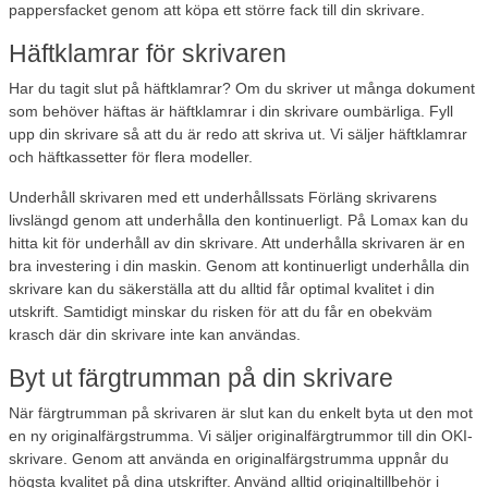
pappersfacket genom att köpa ett större fack till din skrivare.
Häftklamrar för skrivaren
Har du tagit slut på häftklamrar? Om du skriver ut många dokument
som behöver häftas är häftklamrar i din skrivare oumbärliga. Fyll
upp din skrivare så att du är redo att skriva ut. Vi säljer häftklamrar
och häftkassetter för flera modeller.
Underhåll skrivaren med ett underhållssats Förläng skrivarens
livslängd genom att underhålla den kontinuerligt. På Lomax kan du
hitta kit för underhåll av din skrivare. Att underhålla skrivaren är en
bra investering i din maskin. Genom att kontinuerligt underhålla din
skrivare kan du säkerställa att du alltid får optimal kvalitet i din
utskrift. Samtidigt minskar du risken för att du får en obekväm
krasch där din skrivare inte kan användas.
Byt ut färgtrumman på din skrivare
När färgtrumman på skrivaren är slut kan du enkelt byta ut den mot
en ny originalfärgstrumma. Vi säljer originalfärgtrummor till din OKI-
skrivare. Genom att använda en originalfärgstrumma uppnår du
högsta kvalitet på dina utskrifter. Använd alltid originaltillbehör i