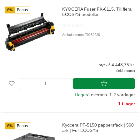
KYOCERA Fuser FK-6115, Till flera
8%
Bonus
ECOSYS-modeller
Artikelnummer 70252220
4 448,75 kr.
styck á
(inkl. moms)
I lager
/
Leverans: 1-2 vardagar
1 i lager
Kyocera PF-5150 pappersfack | 500
8%
Bonus
ark | För ECOSYS