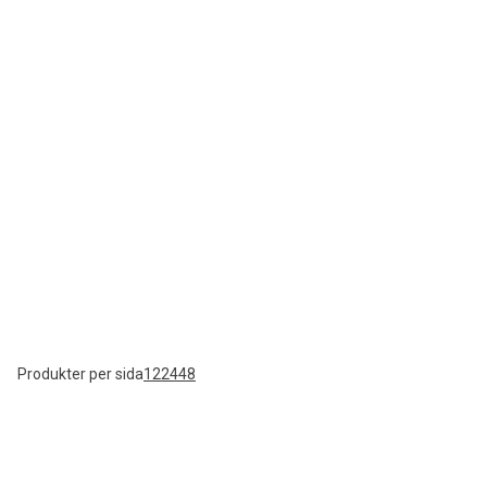
Produkter per sida
12
24
48