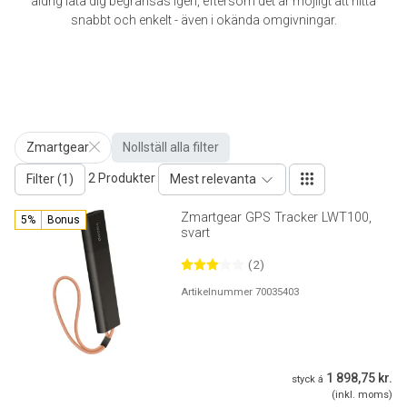
aldrig låta dig begränsas igen, eftersom det är möjligt att hitta
snabbt och enkelt - även i okända omgivningar.
Zmartgear
Nollställ alla filter
2 Produkter
Filter (1)
Mest relevanta
Zmartgear GPS Tracker LWT100,
5%
Bonus
svart
(2)
Artikelnummer 70035403
1 898,75 kr.
styck á
(inkl. moms)