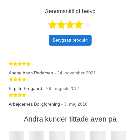
Genomsnittligt betyg
Betygsatt 4,3 a
Betygsätt produkt
Betygsatt 5 av 5 stjärnor
Anette Aaen Pedersen
- 24. november 2021
Betygsatt 4 av 5 stjärnor
Birgitte Brogaard
- 29. augusti 2017
Betygsatt 4 av 5 stjärnor
Arbejdernes Boligforening
- 3. maj 2016
Andra kunder tittade även på