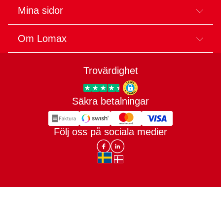
Mina sidor
Om Lomax
Trovärdighet
Säkra betalningar
Trygg E-handel
Följ oss på sociala medier
Lomax DK Facebook
Lomax SE LinkIn
sv-SE
da-DK