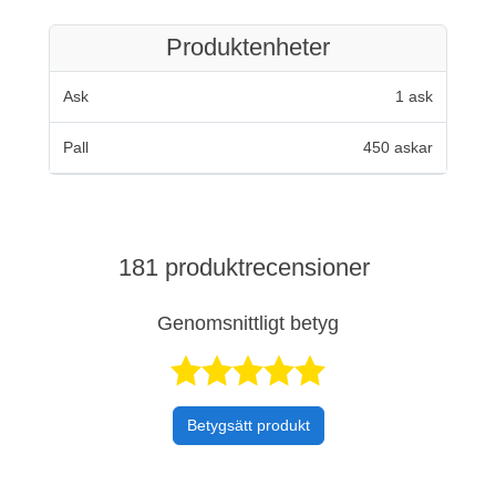
Produktenheter
Ask
1 ask
Pall
450 askar
181 produktrecensioner
Genomsnittligt betyg
Betygsatt 4,9 a
Betygsätt produkt