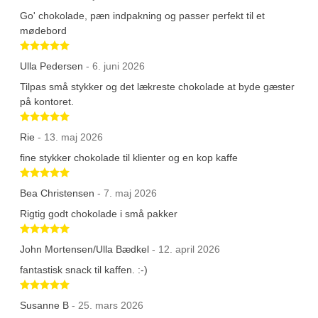
Go' chokolade, pæn indpakning og passer perfekt til et
mødebord
Betygsatt 5 av 5 stjärnor
Ulla Pedersen
- 6. juni 2026
Tilpas små stykker og det lækreste chokolade at byde gæster
på kontoret.
Betygsatt 5 av 5 stjärnor
Rie
- 13. maj 2026
fine stykker chokolade til klienter og en kop kaffe
Betygsatt 5 av 5 stjärnor
Bea Christensen
- 7. maj 2026
Rigtig godt chokolade i små pakker
Betygsatt 5 av 5 stjärnor
John Mortensen/Ulla Bædkel
- 12. april 2026
fantastisk snack til kaffen. :-)
Betygsatt 5 av 5 stjärnor
Susanne B
- 25. mars 2026