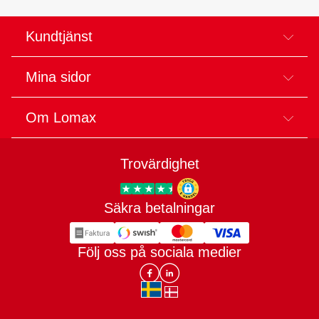
Kundtjänst
Mina sidor
Om Lomax
Trovärdighet
Säkra betalningar
Trygg E-handel
Följ oss på sociala medier
Lomax DK Facebook
Lomax SE LinkIn
sv-SE
da-DK