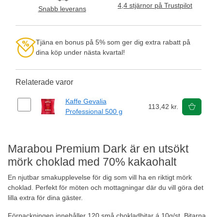
4,4 stjärnor på Trustpilot
Snabb leverans
Tjäna en bonus på 5% som ger dig extra rabatt på
dina köp under nästa kvartal!
Relaterade varor
Kaffe Gevalia
113,42 kr.
Professional 500 g
Marabou Premium Dark är en utsökt
mörk choklad med 70% kakaohalt
En njutbar smakupplevelse för dig som vill ha en riktigt mörk
choklad. Perfekt för möten och mottagningar där du vill göra det
lilla extra för dina gäster.
Förpackningen innehåller 120 små chokladbitar á 10g/st. Bitarna