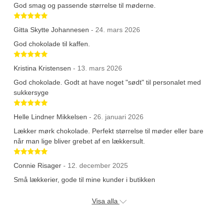
God smag og passende størrelse til møderne.
Betygsatt 5 av 5 stjärnor
Gitta Skytte Johannesen
- 24. mars 2026
God chokolade til kaffen.
Betygsatt 5 av 5 stjärnor
Kristina Kristensen
- 13. mars 2026
God chokolade. Godt at have noget "sødt" til personalet med
sukkersyge
Betygsatt 5 av 5 stjärnor
Helle Lindner Mikkelsen
- 26. januari 2026
Lækker mørk chokolade. Perfekt størrelse til møder eller bare
når man lige bliver grebet af en lækkersult.
Betygsatt 5 av 5 stjärnor
Connie Risager
- 12. december 2025
Små lækkerier, gode til mine kunder i butikken
Visa alla