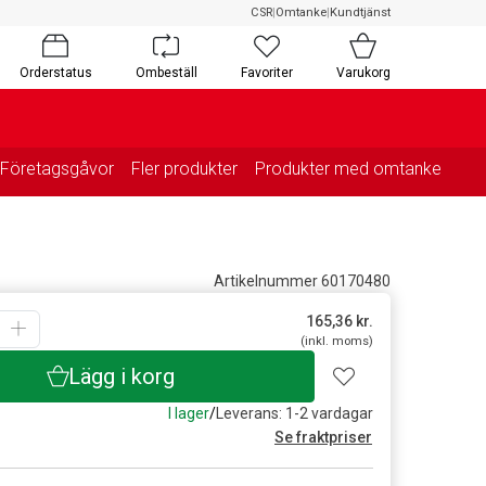
CSR
|
Omtanke
|
Kundtjänst
Orderstatus
Ombeställ
Favoriter
Varukorg
Företagsgåvor
Fler produkter
Produkter med omtanke
Artikelnummer 60170480
165,36
kr.
(inkl. moms)
Lägg i korg
I lager
/
Leverans: 1-2 vardagar
Se fraktpriser