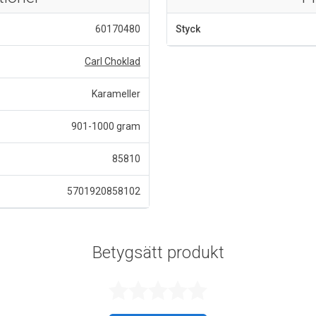
60170480
Styck
Carl Choklad
Karameller
901-1000 gram
85810
5701920858102
Betygsätt produkt
Betygsatt 0 a