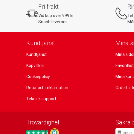
Fri frakt
Ri
Vid köp över 999 kr
Tel
Snabb leverans
Mån
Kundtjänst
Mina s
Kundtjänst
Mina sido
Köpvillkor
Favoritlis
Cookiepolicy
Mina kun
Retur och reklamation
Orderhist
Teknisk support
Trovärdighet
Säkra 