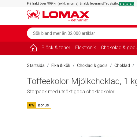
Fri frakt över 999 kr (exkl. moms)
|
Snabb leverans
|
Trustpilot
Bläck & toner
Elektronik
Chokolad & godi
Startsida
Fika & kök
Choklad & godis
Choklad
Toffeekolor Mjölkchoklad, 1 k
Storpack med utsökt goda chokladkolor
8%
Bonus