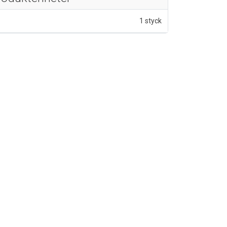
1 styck
v 5 stjärnor