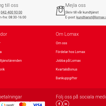
ng till oss
Mejla oss
:
042-400 93 00
Skriv till vår kundtjänst
-fre: 08:30-16:00
E-post:
kundtjanst@lomax.
idor
Om Lomax
r
Om oss
ta
Fördelar hos Lomax
dtjänstärenden
Jobba på Lomax
orik
KvartalsBonus
Bankuppgifter
betalningar
Följ oss på sociala medi
Lomax DK Facebook
Lomax SE LinkIn