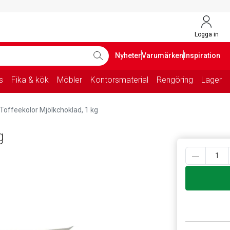
Logga in
Nyheter
Varumärken
Inspiration
s
Fika & kök
Möbler
Kontorsmaterial
Rengöring
Lager
Toffeekolor Mjölkchoklad, 1 kg
g