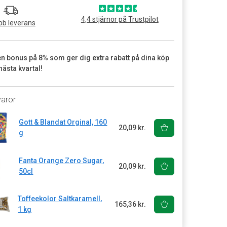
4,4 stjärnor på Trustpilot
b leverans
en bonus på 8% som ger dig extra rabatt på dina köp
nästa kvartal!
varor
Gott & Blandat Orginal, 160
20,09 kr.
g
Fanta Orange Zero Sugar,
20,09 kr.
50cl
Toffeekolor Saltkaramell,
165,36 kr.
1 kg