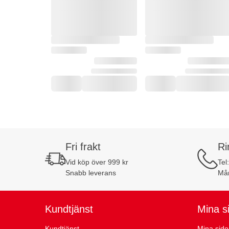
Fri frakt
Ri
Vid köp över 999 kr
Tel
Snabb leverans
Mån
Kundtjänst
Mina s
Kundtjänst
Mina sido