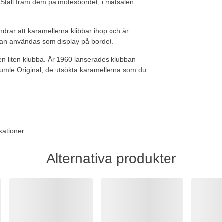
. Ställ fram dem på mötesbordet, i matsalen
ndrar att karamellerna klibbar ihop och är
kan användas som display på bordet.
n liten klubba. År 1960 lanserades klubban
Dumle Original, de utsökta karamellerna som du
kationer
Alternativa produkter