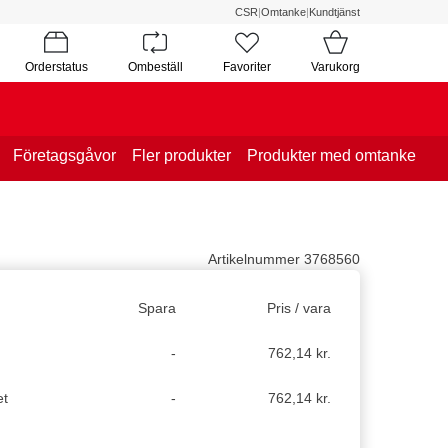
CSR
|
Omtanke
|
Kundtjänst
Orderstatus
Ombeställ
Favoriter
Varukorg
Företagsgåvor
Fler produkter
Produkter med omtanke
Artikelnummer 3768560
Spara
Pris / vara
t
-
762,14 kr.
et
-
762,14 kr.