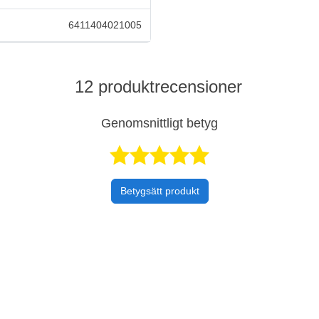
6411404021005
12 produktrecensioner
Genomsnittligt betyg
Betygsatt 4,
Betygsätt produkt