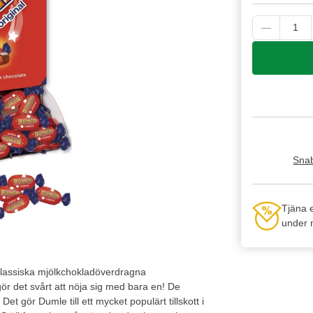
Snab
Tjäna 
under n
klassiska mjölkchokladöverdragna
r det svårt att nöja sig med bara en! De
Det gör Dumle till ett mycket populärt tillskott i