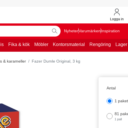
Logga in
Nyheter
Varumärken
Inspiration
is
Fika & kök
Möbler
Kontorsmaterial
Rengöring
Lager
ts & karameller
Fazer Dumle Original, 3 kg
Antal
1 pake
81 pak
1 pall