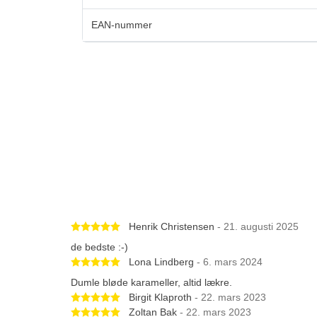
EAN-nummer
Betygsatt 5 av 5 stjärnor
Henrik Christensen
- 21. augusti 2025
de bedste :-)
Betygsatt 5 av 5 stjärnor
Lona Lindberg
- 6. mars 2024
Dumle bløde karameller, altid lækre.
Betygsatt 5 av 5 stjärnor
Birgit Klaproth
- 22. mars 2023
Betygsatt 5 av 5 stjärnor
Zoltan Bak
- 22. mars 2023