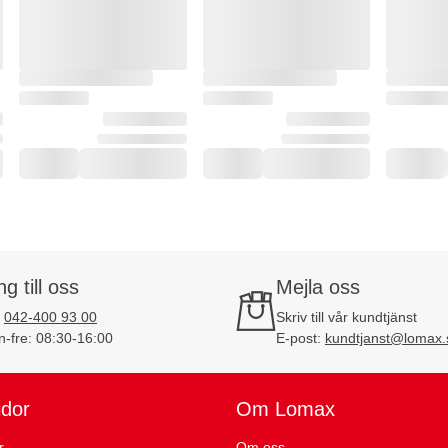
ng till oss
Mejla oss
:
042-400 93 00
Skriv till vår kundtjänst
-fre: 08:30-16:00
E-post:
kundtjanst@lomax.
idor
Om Lomax
r
Om oss