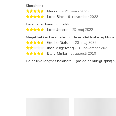
Klassiker:)
Betygsatt 5 av 5 stjärnor
Mia ravn
- 21. mars 2023
Betygsatt 5 av 5 stjärnor
Lone Birch
- 9. november 2022
De smager bare himmelsk
Betygsatt 5 av 5 stjärnor
Lone Jensen
- 23. maj 2022
Meget lækker karameller og de er altid friske og bløde.
Betygsatt 5 av 5 stjärnor
Grethe Nielsen
- 23. maj 2022
Betygsatt 2 av 5 stjärnor
Iben Møgelvang
- 10. november 2021
Betygsatt 5 av 5 stjärnor
Bang-Møller
- 8. augusti 2019
De er ikke langtids holdbare... (da de er hurtigt spist) :-