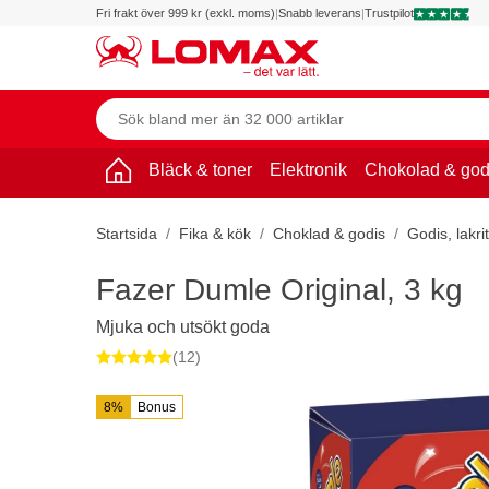
Fri frakt över 999 kr (exkl. moms)
|
Snabb leverans
|
Trustpilot
Bläck & toner
Elektronik
Chokolad & god
Startsida
Fika & kök
Choklad & godis
Godis, lakri
Fazer Dumle Original, 3 kg
Mjuka och utsökt goda
(12)
8%
Bonus