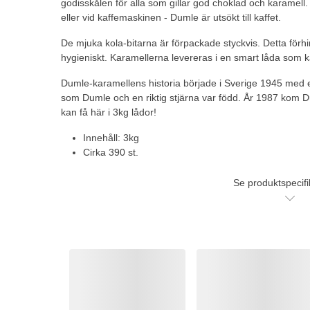
godisskålen för alla som gillar god choklad och karamell
eller vid kaffemaskinen - Dumle är utsökt till kaffet.
De mjuka kola-bitarna är förpackade styckvis. Detta förhi
hygieniskt. Karamellerna levereras i en smart låda som 
Dumle-karamellens historia började i Sverige 1945 med e
som Dumle och en riktig stjärna var född. År 1987 kom 
kan få här i 3kg lådor!
Innehåll: 3kg
Cirka 390 st.
Se produktspecifi